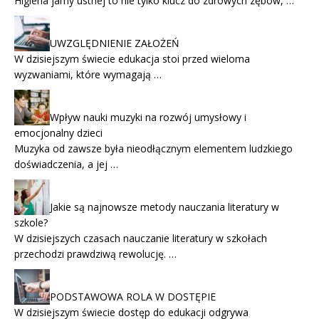
Higiena jamy ustnej to nie tylko klucz do zdrowych zębów, …
UWZGLĘDNIENIE ZAŁOŻEŃ
W dzisiejszym świecie edukacja stoi przed wieloma
wyzwaniami, które wymagają …
Wpływ nauki muzyki na rozwój umysłowy i
emocjonalny dzieci
Muzyka od zawsze była nieodłącznym elementem ludzkiego
doświadczenia, a jej …
Jakie są najnowsze metody nauczania literatury w
szkole?
W dzisiejszych czasach nauczanie literatury w szkołach
przechodzi prawdziwą rewolucję. …
PODSTAWOWA ROLA W DOSTĘPIE
W dzisiejszym świecie dostęp do edukacji odgrywa