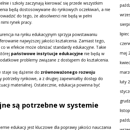
zelnie i szkoły zaczynają kierować się przede wszystkim
paźdz
ałcenia będą dostosowywane do rynkowych oczekiwań, a nie
wrze
owadzić do tego, że absolwenci nie będą w pełni
nimi rynek pracy.
sierp
lipie
rencja na rynku edukacyjnym sprzyja powstawaniu
oferowanie najwyższej jakości kształcenia. Zamiast tego,
czer
 co w efekcie może obniżać standardy edukacyjne. Takie
maj 
której
państwowe instytucje edukacyjne
nie będą w
 dodatkowe problemy związane z dostępem do kształcenia.
kwie
marz
 staje się dążenie do
zrównoważonego rozwoju
łby potrzeby rynkowe, a z drugiej zapewniałby dostęp do
luty 
ytuacji materialnej. Ostatecznie, edukacja powinna być
styc
grud
jne są potrzebne w systemie
listo
paźdz
mie edukacji jest kluczowe dla poprawy jakości nauczania
wrze