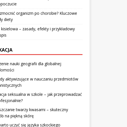
poczucie
wzmocnić organizm po chorobie? Kluczowe
y diety
 kisielowa – zasady, efekty i przykładowy
spis
KACJA
enie nauki geografii dla globalnej
domości
dy aktywizujące w nauczaniu przedmiotów
nistycznych
cja seksualna w szkole – jak przeprowadzać
ofesjonalnie?
szczanie twarzy kwasami – skuteczny
b na piękną skórę
arto uczyć się języka szkockiego