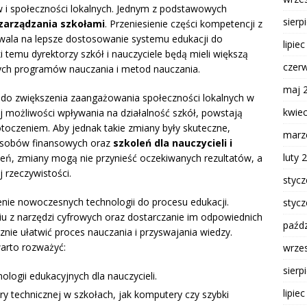
 i społeczności lokalnych. Jednym z podstawowych
sierp
 zarządzania szkołami
. Przeniesienie części kompetencji z
wala na lepsze dostosowanie systemu edukacji do
lipie
 temu dyrektorzy szkół i nauczyciele będą mieli większą
czer
ch programów nauczania i metod nauczania.
maj 
ę do zwiększenia zaangażowania społeczności lokalnych w
kwie
j możliwości wpływania na działalność szkół, powstają
otoczeniem. Aby jednak takie zmiany były skuteczne,
marz
zasobów finansowych oraz
szkoleń dla nauczycieli i
luty 
leń, zmiany mogą nie przynieść oczekiwanych rezultatów, a
 rzeczywistości.
styc
ie nowoczesnych technologii do procesu edukacji.
styc
niu z narzędzi cyfrowych oraz dostarczanie im odpowiednich
paźdz
e ułatwić proces nauczania i przyswajania wiedzy.
arto rozważyć:
wrze
sierp
logii edukacyjnych dla nauczycieli.
lipie
ry technicznej w szkołach, jak komputery czy szybki