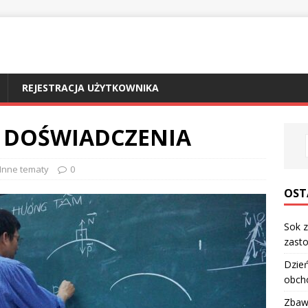
REJESTRACJA UŻYTKOWNIKA
 DOŚWIADCZENIA
Inne tematy
0
OST
Sok z
zasto
Dzień
obch
Zbawi