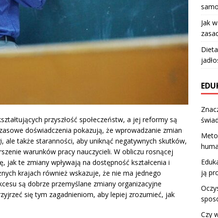
samo
Jak 
zasad
Dieta
jadło
EDU
Znacz
ztałtujących przyszłość społeczeństw, a jej reformy są
świa
zasowe doświadczenia pokazują, że wprowadzanie zmian
Meto
, ale także staranności, aby uniknąć negatywnych skutków,
huma
orszenie warunków pracy nauczycieli. W obliczu rosnącej
Eduka
ię, jak te zmiany wpływają na dostępność kształcenia i
ją pr
nych krajach również wskazuje, że nie ma jednego
kcesu są dobrze przemyślane zmiany organizacyjne
Oczy
yjrzeć się tym zagadnieniom, aby lepiej zrozumieć, jak
sposó
Czy w