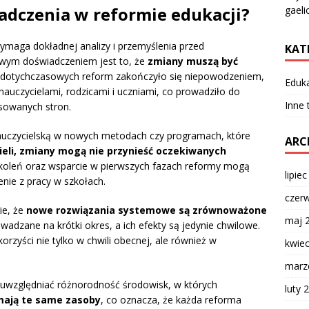
adczenia w reformie edukacji?
gaeli
ymaga dokładnej analizy i przemyślenia przed
KAT
owym doświadczeniem jest to, że
zmiany muszą być
e dotychczasowych reform zakończyło się niepowodzeniem,
Eduk
auczycielami, rodzicami i uczniami, co prowadziło do
Inne
esowanych stron.
nauczycielską w nowych metodach czy programach, które
ARC
ieli, zmiany mogą nie przynieść oczekiwanych
koleń oraz wsparcie w pierwszych fazach reformy mogą
lipie
enie z pracy w szkołach.
czer
ie, że
nowe rozwiązania systemowe są zrównoważone
maj 
wadzane na krótki okres, a ich efekty są jedynie chwilowe.
orzyści nie tylko w chwili obecnej, ale również w
kwie
marz
 uwzględniać różnorodność środowisk, w których
luty 
mają te same zasoby
, co oznacza, że każda reforma