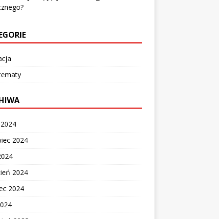
cznego?
EGORIE
acja
 tematy
HIWA
c 2024
wiec 2024
2024
cień 2024
ec 2024
2024