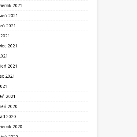
iernik 2021
sień 2021
ień 2021
c 2021
wiec 2021
2021
cień 2021
ec 2021
2021
zeń 2021
zień 2020
pad 2020
iernik 2020
sień 2020