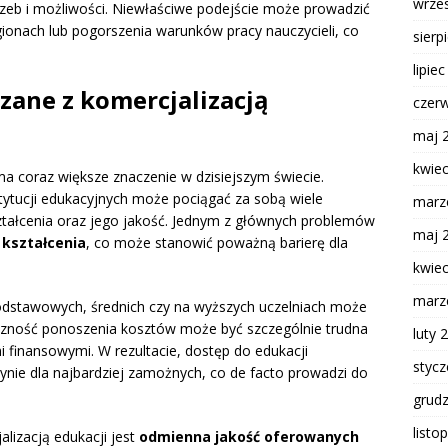
wrze
zeb i możliwości. Niewłaściwe podejście może prowadzić
egionach lub pogorszenia warunków pracy nauczycieli, co
sierp
lipie
ązane z komercjalizacją
czer
maj 
kwie
ma coraz większe znaczenie w dzisiejszym świecie.
tucji edukacyjnych może pociągać za sobą wiele
marz
ztałcenia oraz jego jakość. Jednym z głównych problemów
maj 
 kształcenia
, co może stanowić poważną barierę dla
kwie
marz
dstawowych, średnich czy na wyższych uczelniach może
ieczność ponoszenia kosztów może być szczególnie trudna
luty 
mi finansowymi. W rezultacie, dostęp do edukacji
styc
nie dla najbardziej zamożnych, co de facto prowadzi do
grud
listo
lizacją edukacji jest
odmienna jakość oferowanych