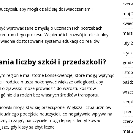
czer
czycieli, aby mogli dzielić się doświadczeniami i
maj 
kwie
być wprowadzane z myślą o uczniach i ich potrzebach
marz
centrum tego procesu. Wspierać ich rozwój intelektualny
wiednie dostosowanie systemu edukacji do realiów
luty 
styc
nia liczby szkół i przedszkoli?
grud
listo
anym regionie ma istotne konsekwencje, które mogą wpłynąć
ci i rodzice muszą pokonywać większe odległości, aby
paźdz
j. To zjawisko może prowadzić do wzrostu kosztów
wrze
ególnie dla rodzin bez własnych środków transportu.
sierp
placówki mogą stać się przeciążone. Większa liczba uczniów
lipie
idualnego podejścia nauczycieli, co negatywnie wpływa na
cznych zajęć, nauczyciele mogą lepiej zidentyfikować
czer
sze, gdy klasy są zbyt liczne.
maj 