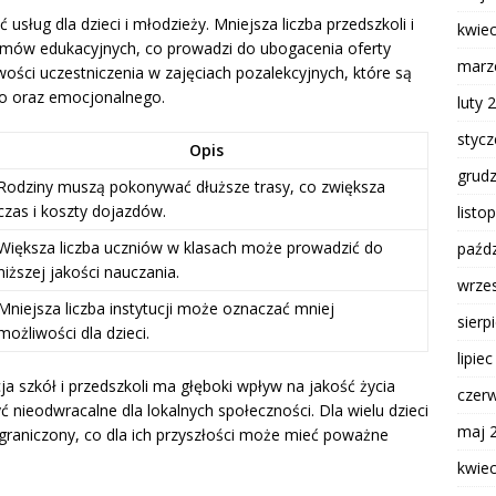
sług dla dzieci i młodzieży. Mniejsza liczba przedszkoli i
kwie
mów edukacyjnych, co prowadzi do ubogacenia oferty
marz
ości uczestniczenia w zajęciach pozalekcyjnych, które są
o oraz emocjonalnego.
luty 
styc
Opis
grud
Rodziny muszą pokonywać dłuższe trasy, co zwiększa
czas i koszty dojazdów.
listo
Większa liczba uczniów w klasach może prowadzić do
paźdz
niższej jakości nauczania.
wrze
Mniejsza liczba instytucji może oznaczać mniej
sierp
możliwości dla dzieci.
lipie
 szkół i przedszkoli ma głęboki wpływ na jakość życia
czer
nieodwracalne dla lokalnych społeczności. Dla wielu dzieci
maj 
 ograniczony, co dla ich przyszłości może mieć poważne
kwie