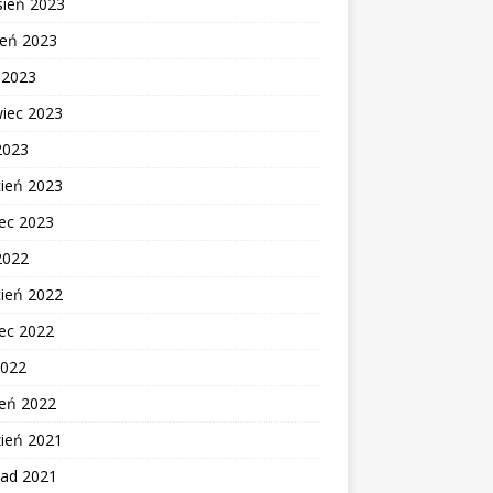
sień 2023
ień 2023
c 2023
wiec 2023
2023
cień 2023
ec 2023
2022
cień 2022
ec 2022
2022
zeń 2022
zień 2021
pad 2021