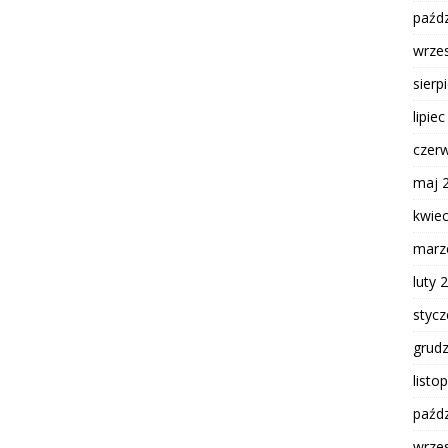
paźdz
wrze
sierp
lipie
czer
maj 
kwie
marz
luty 
styc
grud
listo
paźdz
wrze