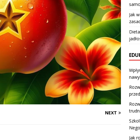
samo
Jak 
zasad
Dieta
jadło
EDU
Wpły
nawy
Rozw
prze
Rozwó
trud
NEXT
Szkol
Negoc
Jak r