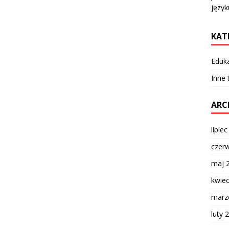
języ
KAT
Eduk
Inne
ARC
lipie
czer
maj 
kwie
marz
luty 