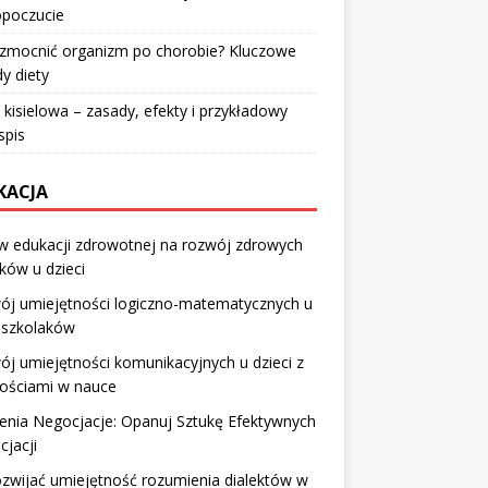
poczucie
wzmocnić organizm po chorobie? Kluczowe
y diety
 kisielowa – zasady, efekty i przykładowy
spis
KACJA
w edukacji zdrowotnej na rozwój zdrowych
ków u dzieci
ój umiejętności logiczno-matematycznych u
dszkolaków
j umiejętności komunikacyjnych u dzieci z
nościami w nauce
enia Negocjacje: Opanuj Sztukę Efektywnych
jacji
ozwijać umiejętność rozumienia dialektów w