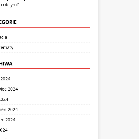
ku obcym?
EGORIE
acja
 tematy
HIWA
c 2024
wiec 2024
2024
cień 2024
ec 2024
2024