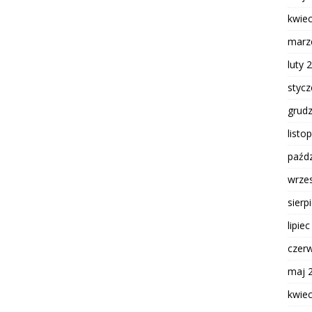
kwie
marz
luty 
styc
grud
listo
paźdz
wrze
sierp
lipie
czer
maj 
kwie