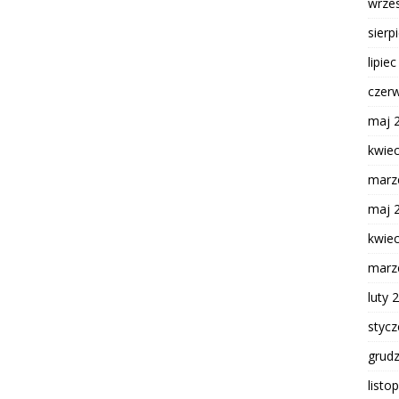
wrze
sierp
lipie
czer
maj 
kwie
marz
maj 
kwie
marz
luty 
styc
grud
listo