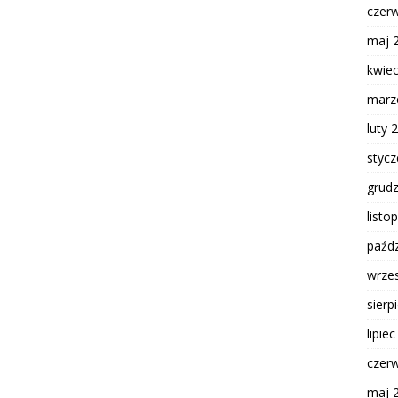
czer
maj 
kwie
marz
luty 
styc
grud
listo
paźdz
wrze
sierp
lipie
czer
maj 