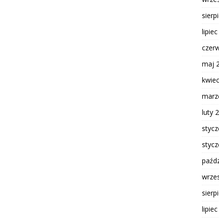
sierp
lipie
czer
maj 
kwie
marz
luty 
styc
styc
paźdz
wrze
sierp
lipie