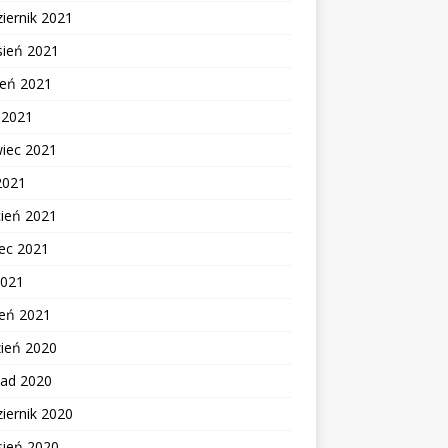
iernik 2021
sień 2021
ień 2021
c 2021
wiec 2021
2021
cień 2021
ec 2021
2021
zeń 2021
zień 2020
pad 2020
iernik 2020
sień 2020