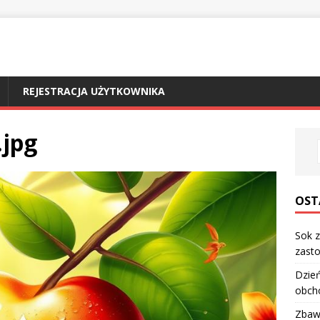
REJESTRACJA UŻYTKOWNIKA
.jpg
OST
Sok z
zasto
Dzień
obch
Zbawi