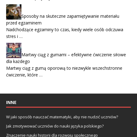
Sposoby na skuteczne zapamiętywanie materiału
przed egzaminem
Nadchodzące egzaminy to czas, kiedy wiele osób odczuwa
stres i …
Martwy ciąg z gumami – efektywne ćwiczenie siłowe
dla każdego
Martwy ciąg z gumą oporową to niezwykle wszechstronne
ćwiczenie, które …
INNE
W jaki sposób nauczać matematyki, aby nie nudzić uczniów?
Jak zmotywować uczniów do nauki języka polskiego?
Znaczenie nauki historii dla rozwoju społecznego