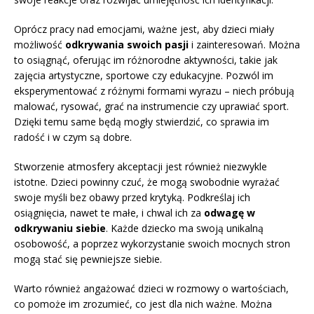
Oprócz pracy nad emocjami, ważne jest, aby dzieci miały
możliwość
odkrywania swoich pasji
i zainteresowań. Można
to osiągnąć, oferując im różnorodne aktywności, takie jak
zajęcia artystyczne, sportowe czy edukacyjne. Pozwól im
eksperymentować z różnymi formami wyrazu – niech próbują
malować, rysować, grać na instrumencie czy uprawiać sport.
Dzięki temu same będą mogły stwierdzić, co sprawia im
radość i w czym są dobre.
Stworzenie atmosfery akceptacji jest również niezwykle
istotne. Dzieci powinny czuć, że mogą swobodnie wyrażać
swoje myśli bez obawy przed krytyką. Podkreślaj ich
osiągnięcia, nawet te małe, i chwal ich za
odwagę w
odkrywaniu siebie
. Każde dziecko ma swoją unikalną
osobowość, a poprzez wykorzystanie swoich mocnych stron
mogą stać się pewniejsze siebie.
Warto również angażować dzieci w rozmowy o wartościach,
co pomoże im zrozumieć, co jest dla nich ważne. Można