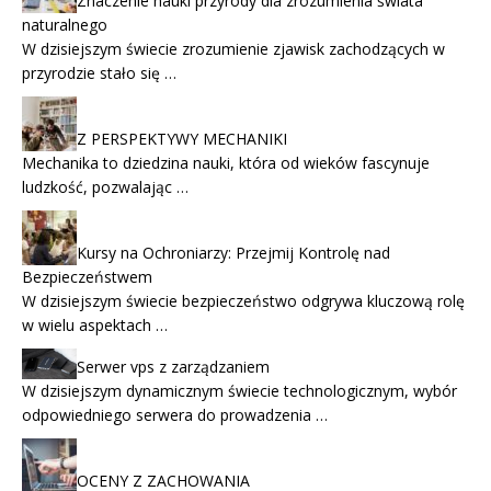
Znaczenie nauki przyrody dla zrozumienia świata
naturalnego
W dzisiejszym świecie zrozumienie zjawisk zachodzących w
przyrodzie stało się …
Z PERSPEKTYWY MECHANIKI
Mechanika to dziedzina nauki, która od wieków fascynuje
ludzkość, pozwalając …
Kursy na Ochroniarzy: Przejmij Kontrolę nad
Bezpieczeństwem
W dzisiejszym świecie bezpieczeństwo odgrywa kluczową rolę
w wielu aspektach …
Serwer vps z zarządzaniem
W dzisiejszym dynamicznym świecie technologicznym, wybór
odpowiedniego serwera do prowadzenia …
OCENY Z ZACHOWANIA