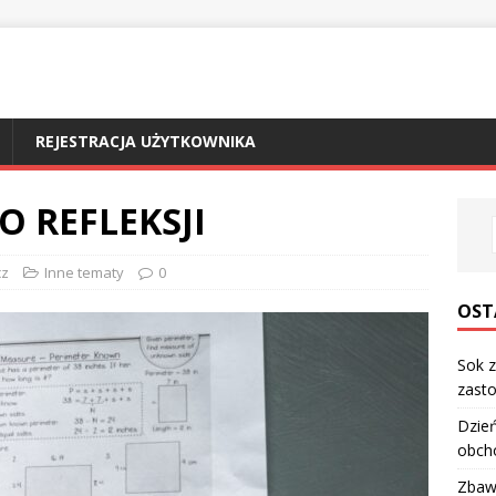
REJESTRACJA UŻYTKOWNIKA
 REFLEKSJI
cz
Inne tematy
0
OST
Sok z
zasto
Dzień
obch
Zbawi