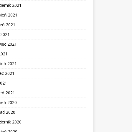
iernik 2021
sień 2021
ień 2021
c 2021
wiec 2021
2021
cień 2021
ec 2021
2021
zeń 2021
zień 2020
pad 2020
iernik 2020
sień 2020