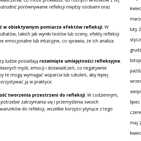
 utrudnić porównywanie refleksji między osobami oraz
kwie
marz
ć w obiektywnym pomiarze efektów refleksji
. W
luty 
tatów, takich jak wyniki testów lub oceny, efekty refleksji
styc
e emocjonalne lub intuicyjne, co sprawia, że ich analiza
grud
listo
cy ludzie posiadają
rozwinięte umiejętności refleksyjne
.
własnych myśli, emocji i doświadczeń, co negatywnie
paźdz
by te mogą wymagać wsparcia lub szkoleń, aby lepiej
wrze
korzystywać ją w praktyce.
sierp
ść tworzenia przestrzeni do refleksji
. W codziennym,
lipie
potrzebie zatrzymania się i przemyślenia swoich
runków do refleksji, wszelkie korzyści płynące z tego
czer
maj 
kwie