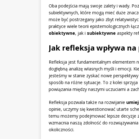
Oba podejścia mają swoje zalety i wady. Po
subiektywnych, które mogą mieć duże znacz
może być postrzegany jako zbyt relatywistyc
praktyce wiele teorii epistemologicznych łą
obiektywne
, jak i
subiektywne
aspekty refl
Jak refleksja wpływa na
Refleksja jest fundamentalnym elementem 
dogłębną analizę własnych myśli i emocji. 
jesteśmy w stanie zyskać nowe perspektywy 
sposób na różne sytuacje. To z kolei sprzyja
powiązania między naszymi uczuciami a za
Refleksja pozwala także na rozwijanie
umiej
opinie, uczymy się kwestionować utarte sch
temu możemy podejmować lepsze decyzje za
wzmacnia naszą zdolność do rozwiązywania 
okoliczności.