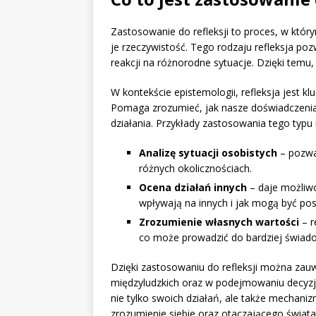
Zastosowanie do refleksji to proces, w któr
je rzeczywistość. Tego rodzaju refleksja poz
reakcji na różnorodne sytuacje. Dzięki temu,
W kontekście epistemologii, refleksja jes
Pomaga zrozumieć, jak nasze doświadczenia 
działania. Przykłady zastosowania tego typu
Analizę sytuacji osobistych
– pozwa
różnych okolicznościach.
Ocena działań innych
– daje możliwo
wpływają na innych i jak mogą być pos
Zrozumienie własnych wartości
– r
co może prowadzić do bardziej świa
Dzięki zastosowaniu do refleksji można zau
międzyludzkich oraz w podejmowaniu decyzji.
nie tylko swoich działań, ale także mechaniz
zrozumienie siebie oraz otaczającego świata