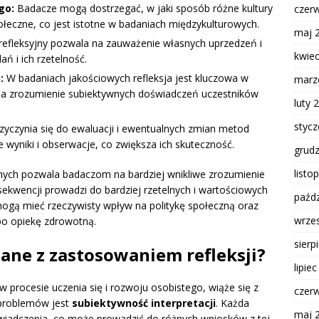
go:
Badacze mogą dostrzegać, w jaki sposób różne kultury
czer
łeczne, co jest istotne w badaniach międzykulturowych.
maj 
refleksyjny pozwala na zauważenie własnych uprzedzeń i
kwie
ń i ich rzetelność.
:
W badaniach jakościowych refleksja jest kluczowa w
marz
wia zrozumienie subiektywnych doświadczeń uczestników
luty 
styc
zyczynia się do ewaluacji i ewentualnych zmian metod
wyniki i obserwacje, co zwiększa ich skuteczność.
grud
listo
znych pozwala badaczom na bardziej wnikliwe zrozumienie
sekwencji prowadzi do bardziej rzetelnych i wartościowych
paźdz
ogą mieć rzeczywisty wpływ na politykę społeczną oraz
wrze
 po opiekę zdrowotną.
sierp
ane z zastosowaniem refleksji?
lipie
 procesie uczenia się i rozwoju osobistego, wiąże się z
czer
problemów jest
subiektywność interpretacji
. Każda
maj 
wiadczenia, co może prowadzić do różnych wniosków z tej