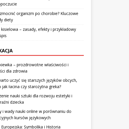
poczucie
wzmocnić organizm po chorobie? Kluczowe
y diety
 kisielowa – zasady, efekty i przykładowy
spis
KACJA
iewka – prozdrowotne właściwości i
ści dla zdrowia
arto uczyć się starszych języków obcych,
h jak łacina czy starożytna greka?
enie nauki sztuki dla rozwoju estetyki i
aźni dziecka
y i wady nauki online w porównaniu do
cyjnych kursów językowych
 Europejska: Symbolika i Historia