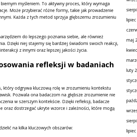
nie biernym myśleniem. To aktywny proces, który wymaga
sierp
cje. Może przybierać różne formy, takie jak prowadzenie
nnymi. Każda z tych metod sprzyja głębszemu zrozumieniu
lipie
czer
o narzędziem do lepszego poznania siebie, ale również
maj 
a. Dzięki niej stajemy się bardziej świadomi swoich reakcji,
kwie
terakcji z innymi oraz lepszej jakości życia.
marz
tosowania refleksji w badaniach
luty 
styc
s, który odgrywa kluczową rolę w zrozumieniu kontekstu
styc
jawisk. Pozwala ona badaczom na głębsze zrozumienie nie
paźdz
naczenia w szerszym kontekście. Dzięki refleksji, badacze
e oraz dostrzegać ukryte wzorce i zależności, które mogą
wrze
sierp
zielić na kilka kluczowych obszarów:
lipie