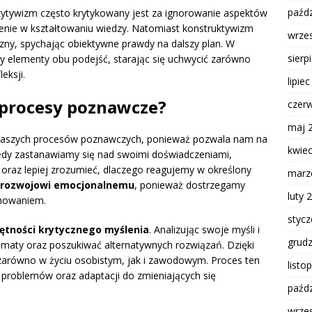
paźdz
zytywizm często krytykowany jest za ignorowanie aspektów
enie w kształtowaniu wiedzy. Natomiast konstruktywizm
wrze
zny, spychając obiektywne prawdy na dalszy plan. W
sierp
czy elementy obu podejść, starając się uchwycić zarówno
eksji.
lipie
 procesy poznawcze?
czer
maj 
naszych procesów poznawczych, ponieważ pozwala nam na
kwie
Kiedy zastanawiamy się nad swoimi doświadczeniami,
oraz lepiej zrozumieć, dlaczego reagujemy w określony
marz
rozwojowi emocjonalnemu
, ponieważ dostrzegamy
luty 
chowaniem.
styc
ętności krytycznego myślenia
. Analizując swoje myśli i
grud
ematy oraz poszukiwać alternatywnych rozwiązań. Dzięki
równo w życiu osobistym, jak i zawodowym. Proces ten
listo
problemów oraz adaptacji do zmieniających się
paźdz
wrze