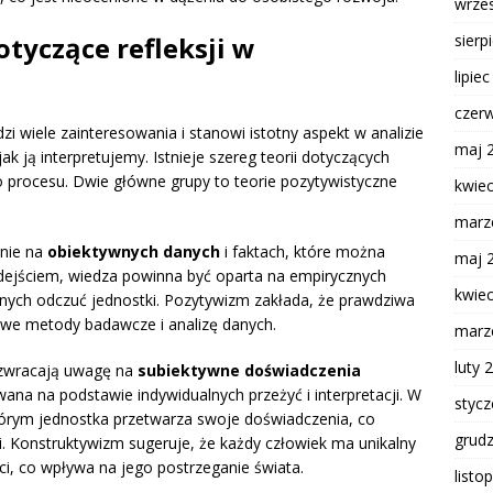
wrze
sierp
otyczące refleksji w
lipie
czer
zi wiele zainteresowania i stanowi istotny aspekt w analizie
maj 
 ją interpretujemy. Istnieje szereg teorii dotyczących
ego procesu. Dwie główne grupy to teorie pozytywistyczne
kwie
marz
wnie na
obiektywnych danych
i faktach, które można
maj 
dejściem, wiedza powinna być oparta na empirycznych
kwie
nych odczuć jednostki. Pozytywizm zakłada, że prawdziwa
we metody badawcze i analizę danych.
marz
luty 
e zwracają uwagę na
subiektywne doświadczenia
wana na podstawie indywidualnych przeżyć i interpretacji. W
styc
którym jednostka przetwarza swoje doświadczenia, co
grud
. Konstruktywizm sugeruje, że każdy człowiek ma unikalny
ci, co wpływa na jego postrzeganie świata.
listo