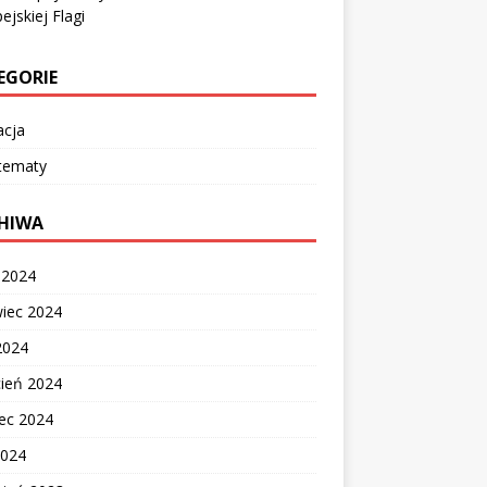
ejskiej Flagi
EGORIE
acja
 tematy
HIWA
c 2024
wiec 2024
2024
cień 2024
ec 2024
2024