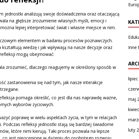
Europ
ym jednostki analizują swoje doświadczenia oraz otaczającą
wala na głębsze zrozumienie własnych myśli, emocji i
KAT
 można lepiej interpretować świat i własne miejsce w nim.
Eduk
t kluczowym elementem w badaniu procesów poznawczych.
Inne
kształtują wiedzę i jak wpływają na nasze decyzje oraz
 refleksji mogą obejmować:
ARC
la zrozumieć, dlaczego reagujemy w określony sposób w
lipie
ść zastanowienia się nad tym, jak nasze interakcje
czer
trzegane.
efleksja pomaga określić, co jest dla nas naprawdę ważne,
maj 
domych wyborów życiowych.
kwie
ważyć poprawę w wielu aspektach życia, w tym w relacjach
marz
 Podczas refleksji jednostki stają się bardziej świadome
luty 
mów, które nimi kierują. Taki proces pozwala na lepsze
, co jest nieocenione w dążeniu do osobistego rozwoju.