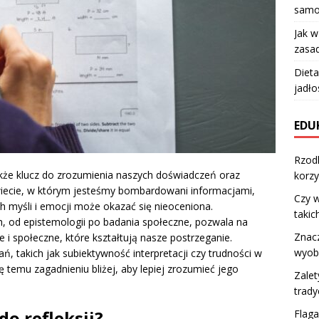
samo
Jak 
zasad
Dieta
jadło
EDU
Rzodk
także klucz do zrozumienia naszych doświadczeń oraz
korzy
świecie, w którym jesteśmy bombardowani informacjami,
Czy w
h myśli i emocji może okazać się nieoceniona.
takic
h, od epistemologii po badania społeczne, pozwala na
Znacz
i społeczne, które kształtują nasze postrzeganie.
wyobr
ń, takich jak subiektywność interpretacji czy trudności w
ę temu zagadnieniu bliżej, aby lepiej zrozumieć jego
Zalet
trady
do refleksji?
Flaga