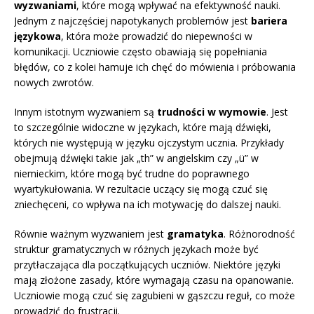
wyzwaniami
, które mogą wpływać na efektywność nauki.
Jednym z najczęściej napotykanych problemów jest
bariera
językowa
, która może prowadzić do niepewności w
komunikacji. Uczniowie często obawiają się popełniania
błędów, co z kolei hamuje ich chęć do mówienia i próbowania
nowych zwrotów.
Innym istotnym wyzwaniem są
trudności w wymowie
. Jest
to szczególnie widoczne w językach, które mają dźwięki,
których nie występują w języku ojczystym ucznia. Przykłady
obejmują dźwięki takie jak „th” w angielskim czy „ü” w
niemieckim, które mogą być trudne do poprawnego
wyartykułowania. W rezultacie uczący się mogą czuć się
zniechęceni, co wpływa na ich motywację do dalszej nauki.
Równie ważnym wyzwaniem jest
gramatyka
. Różnorodność
struktur gramatycznych w różnych językach może być
przytłaczająca dla początkujących uczniów. Niektóre języki
mają złożone zasady, które wymagają czasu na opanowanie.
Uczniowie mogą czuć się zagubieni w gąszczu reguł, co może
prowadzić do frustracji.