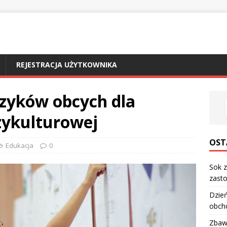
REJESTRACJA UŻYTKOWNIKA
ęzyków obcych dla
zykulturowej
OST
Edukacja
0
Sok z
zasto
Dzień
obch
Zbawi