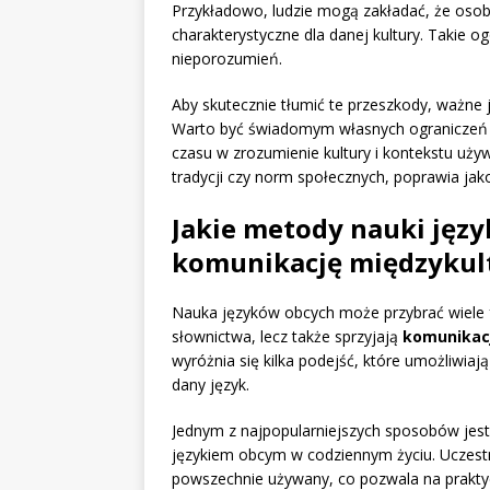
Przykładowo, ludzie mogą zakładać, że os
charakterystyczne dla danej kultury. Takie 
nieporozumień.
Aby skutecznie tłumić te przeszkody, ważne j
Warto być świadomym własnych ograniczeń o
czasu w zrozumienie kultury i kontekstu uż
tradycji czy norm społecznych, poprawia jak
Jakie metody nauki jęz
komunikację międzykul
Nauka języków obcych może przybrać wiele 
słownictwa, lecz także sprzyjają
komunikacj
wyróżnia się kilka podejść, które umożliwiaj
dany język.
Jednym z najpopularniejszych sposobów jes
językiem obcym w codziennym życiu. Uczestni
powszechnie używany, co pozwala na prakty