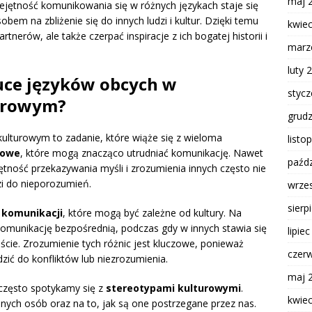
maj 
ejętność komunikowania się w różnych językach staje się
em na zbliżenie się do innych ludzi i kultur. Dzięki temu
kwie
tnerów, ale także czerpać inspiracje z ich bogatej historii i
marz
luty 
uce języków obcych w
styc
urowym?
grud
ulturowym to zadanie, które wiąże się z wieloma
listo
kowe
, które mogą znacząco utrudniać komunikację. Nawet
paźdz
ętność przekazywania myśli i zrozumienia innych często nie
i do nieporozumień.
wrze
sierp
h komunikacji
, które mogą być zależne od kultury. Na
 komunikację bezpośrednią, podczas gdy w innych stawia się
lipie
ście. Zrozumienie tych różnic jest kluczowe, ponieważ
czer
ić do konfliktów lub niezrozumienia.
maj 
często spotykamy się z
stereotypami kulturowymi
.
kwie
ych osób oraz na to, jak są one postrzegane przez nas.