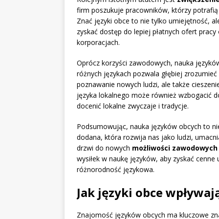
firm poszukuje pracowników, którzy potrafią
Znać języki obce to nie tylko umiejętność, a
zyskać dostęp do lepiej płatnych ofert pr
korporacjach.
Oprócz korzyści zawodowych, nauka język
różnych językach pozwala głębiej zrozumieć 
poznawanie nowych ludzi, ale także cieszenie
języka lokalnego może również wzbogacić do
docenić lokalne zwyczaje i tradycje.
Podsumowując, nauka języków obcych to nie 
dodana, która rozwija nas jako ludzi, umacn
drzwi do nowych
możliwości zawodowych
wysiłek w naukę języków, aby zyskać cenne um
różnorodność językowa.
Jak języki obce wpływaj
Znajomość języków obcych ma kluczowe znacz