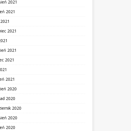
sień 2021
ień 2021
c 2021
wiec 2021
2021
cień 2021
ec 2021
2021
zeń 2021
zień 2020
pad 2020
iernik 2020
sień 2020
ień 2020