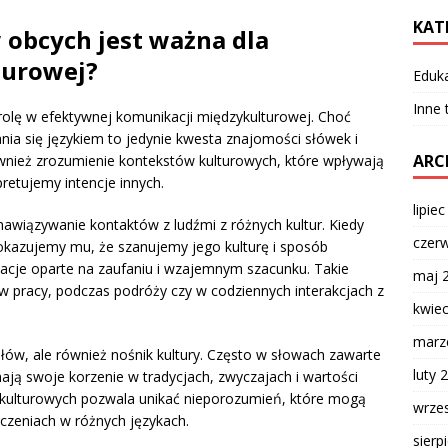
KAT
 obcych jest ważna dla
turowej?
Eduk
Inne
olę w efektywnej komunikacji międzykulturowej. Choć
ia się językiem to jedynie kwesta znajomości słówek i
ARC
wnież zrozumienie kontekstów kulturowych, które wpływają
retujemy intencje innych.
lipie
awiązywanie kontaktów z ludźmi z różnych kultur. Kiedy
czer
kazujemy mu, że szanujemy jego kulturę i sposób
elacje oparte na zaufaniu i wzajemnym szacunku. Takie
maj 
w pracy, podczas podróży czy w codziennych interakcjach z
kwie
marz
 słów, ale również nośnik kultury. Często w słowach zawarte
luty 
ają swoje korzenie w tradycjach, zwyczajach i wartości
c kulturowych pozwala unikać nieporozumień, które mogą
wrze
czeniach w różnych językach.
sierp