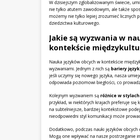
W dzisiejszym zglobalizowanym świecie, umi
nie tylko atutem zawodowym, ale także sposob
możemy nie tylko lepiej zrozumieć licznych par
dziedzictwa kulturowego.
Jakie są wyzwania w na
kontekście międzykult
Nauka języków obcych w kontekście międzyk
wyzwaniami. Jednym z nich są
bariery języ
jeśli uczymy się nowego języka, nasza umiej
odpowiada poziomowi biegłości, co prowadz
Kolejnym wyzwaniem są
różnice w stylac
przykład, w niektórych krajach preferuje się
na subtelniejsze, bardziej kontekstowe podej
nieodpowiedni styl komunikacji może prowadz
Dodatkowo, podczas nauki języków obcych 
Mogą one wpływać na nasze postrzeganie inn