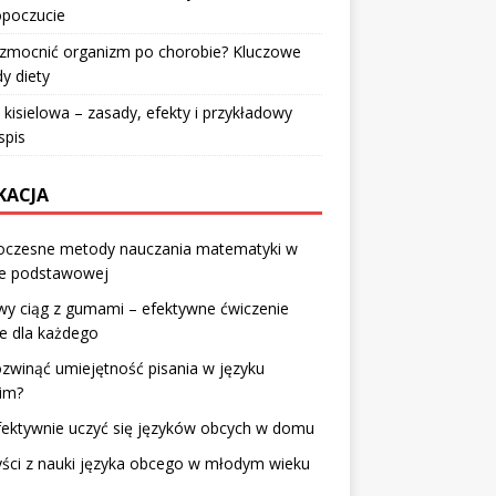
poczucie
wzmocnić organizm po chorobie? Kluczowe
y diety
 kisielowa – zasady, efekty i przykładowy
spis
KACJA
czesne metody nauczania matematyki w
le podstawowej
wy ciąg z gumami – efektywne ćwiczenie
e dla każdego
ozwinąć umiejętność pisania w języku
im?
fektywnie uczyć się języków obcych w domu
ści z nauki języka obcego w młodym wieku