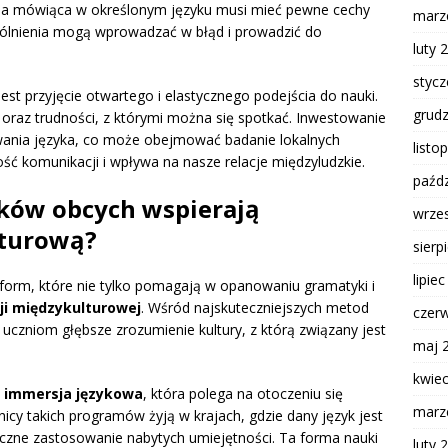
oba mówiąca w określonym języku musi mieć pewne cechy
marz
ogólnienia mogą wprowadzać w błąd i prowadzić do
luty 
styc
est przyjęcie otwartego i elastycznego podejścia do nauki.
grud
raz trudności, z którymi można się spotkać. Inwestowanie
ywania języka, co może obejmować badanie lokalnych
listo
ość komunikacji i wpływa na nasze relacje międzyludzkie.
paźdz
yków obcych wspierają
wrze
turową?
sierp
lipie
form, które nie tylko pomagają w opanowaniu gramatyki i
i międzykulturowej
. Wśród najskuteczniejszych metod
czer
ą uczniom głębsze zrozumienie kultury, z którą związany jest
maj 
kwie
t
immersja językowa
, która polega na otoczeniu się
marz
cy takich programów żyją w krajach, gdzie dany język jest
czne zastosowanie nabytych umiejętności. Ta forma nauki
luty 