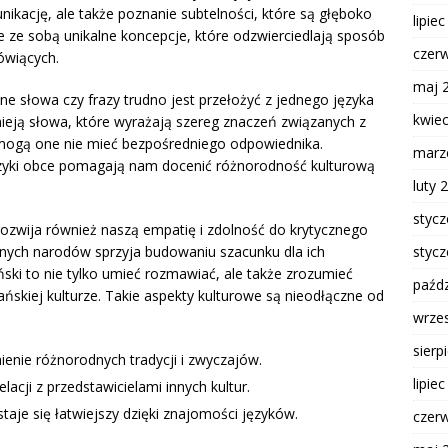
nikację, ale także poznanie subtelności, które są głęboko
lipie
 ze sobą unikalne koncepcje, które odzwierciedlają sposób
czer
ówiących.
maj 
e słowa czy frazy trudno jest przełożyć z jednego języka
kwie
tnieją słowa, które wyrażają szereg znaczeń związanych z
 mogą one nie mieć bezpośredniego odpowiednika.
marz
ęzyki obce pomagają nam docenić różnorodność kulturową
luty 
styc
rozwija również naszą empatię i zdolność do krytycznego
styc
innych narodów sprzyja budowaniu szacunku dla ich
ński to nie tylko umieć rozmawiać, ale także zrozumieć
paźdz
ańskiej kulturze. Takie aspekty kulturowe są nieodłączne od
wrze
sierp
ienie różnorodnych tradycji i zwyczajów.
lipie
acji z przedstawicielami innych kultur.
staje się łatwiejszy dzięki znajomości języków.
czer