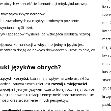
ów obcych w kontekście komunikacji międzykulturowej:
lipie
i zwyczajów innych narodów.
czer
ych i zawodowych na międzynarodowym poziomie.
maj 
wymianie myśli i idei.
kwie
tyw i sposobów myślenia, co wzbogaca osobistą rozwój.
marz
jętność komunikacji w więcej niż jednym języku jest
maj 
az otwiera drogę do nowych doświadczeń i zrozumienia, co
kwie
marz
nauki języków obcych?
luty 
zących korzyści
, które mają wpływ na wiele aspektów
styc
ardziej zauważalnych zalet jest
rozwój umiejętności
grud
więcej niż jednym językiem często lepiej rozumieją różnice
ikacji i budowaniu relacji. Umiejętność porozumiewania się
listo
mości oraz zrozumienie innych perspektyw.
paźdz
e możliwości zawodowych
. W globalnym świecie wiele