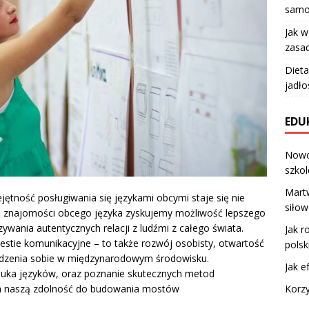
samo
Jak 
zasad
Dieta
jadło
EDU
Nowo
szko
Mart
ętność posługiwania się językami obcymi staje się nie
siłow
ęki znajomości obcego języka zyskujemy możliwość lepszego
ywania autentycznych relacji z ludźmi z całego świata.
Jak r
estie komunikacyjne – to także rozwój osobisty, otwartość
polsk
adzenia sobie w międzynarodowym środowisku.
Jak e
auka języków, oraz poznanie skutecznych metod
Korzy
na naszą zdolność do budowania mostów