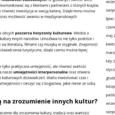
wrze
 komunikować się z klientami i partnerami z różnych krajów.
sierp
le również inwestycja w swoją karierę. Dzięki temu można
acy oraz możliwość awansu w międzynarodowych
lipie
czer
ów obcych
poszerza horyzonty kulturowe
. Wiedza o
maj 
kultury innych narodów. Umożliwia to nie tylko podróże i
kwie
 się literaturą, filmami czy muzyką w oryginale. Znajomość
świadczenia turystyczne, dzięki czemu można lepiej
marz
luty 
tylko praktyczna umiejętność, ale również wartość
styc
ia nasze
umiejętności interpersonalne
oraz otwiera
i kulturowych doświadczeń. Warto inwestować czas i
grud
iejętności i cieszyć się z bogactwa, jakie niesie ze sobą
listo
paźdz
ą na zrozumienie innych kultur?
wrze
sierp
enie dla zrozumienia kultury, tradycji oraz wartości