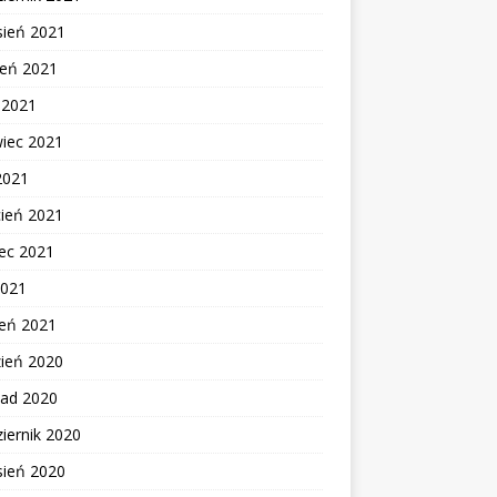
sień 2021
ień 2021
c 2021
wiec 2021
2021
cień 2021
ec 2021
2021
zeń 2021
zień 2020
pad 2020
iernik 2020
sień 2020