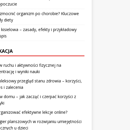
poczucie
wzmocnić organizm po chorobie? Kluczowe
y diety
 kisielowa – zasady, efekty i przykładowy
spis
KACJA
 ruchu i aktywności fizycznej na
ntrację i wyniki nauki
eksowy przegląd stanu zdrowia – korzyści,
s i zalecenia
w domu – jak zacząć i czerpać korzyści z
yki
rganizować efektywne lekcje online?
gier planszowych w rozwijaniu umiejętności
cznych u dzieci