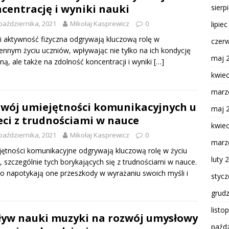
centrację i wyniki nauki
sierp
października, 2021
Mikołaj Kasprewicz
0
lipie
i aktywność fizyczna odgrywają kluczową rolę w
czer
ennym życiu uczniów, wpływając nie tylko na ich kondycję
maj 
zną, ale także na zdolność koncentracji i wyniki
[…]
kwie
marz
wój umiejętności komunikacyjnych u
maj 
eci z trudnościami w nauce
kwie
października, 2021
Mikołaj Kasprewicz
0
marz
ętności komunikacyjne odgrywają kluczową rolę w życiu
luty 
i, szczególnie tych borykających się z trudnościami w nauce.
o napotykają one przeszkody w wyrażaniu swoich myśli i
styc
grud
listo
yw nauki muzyki na rozwój umysłowy
paźdz