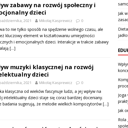
samo
yw zabawy na rozwój społeczny i
cjonalny dzieci
Jak 
zasad
października, 2021
Mikołaj Kasprewicz
0
Dieta
a to nie tylko sposób na spędzenie wolnego czasu, ale
jadło
eż kluczowy element w kształtowaniu umiejętności
cznych i emocjonalnych dzieci. Interakcje w trakcie zabawy
alają
[…]
EDU
Wpływ
yw muzyki klasycznej na rozwój
konce
elektualny dzieci
Kompl
października, 2021
Mikołaj Kasprewicz
0
proce
a klasyczna od wieków fascynuje ludzi, a jej wpływ na
Joga 
j intelektualny dzieci staje się coraz bardziej doceniany.
prakt
e badania sugerują, że melodie wielkich kompozytorów
[…]
Jak o
Rola 
społe