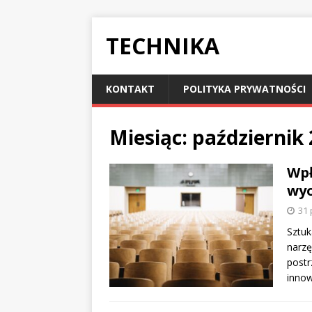
TECHNIKA
KONTAKT
POLITYKA PRYWATNOŚCI
Miesiąc:
październik
Wpł
wyo
31 
Sztuk
narzę
postr
inno