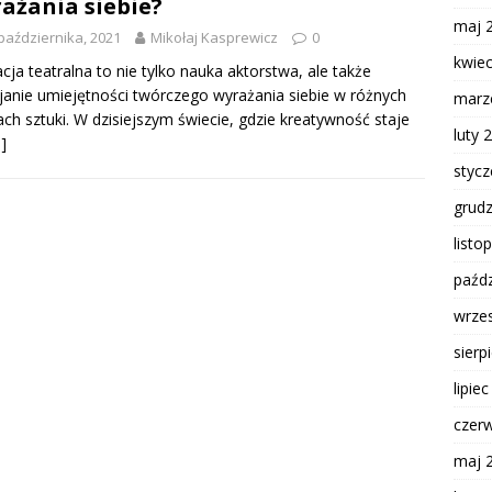
ażania siebie?
maj 
października, 2021
Mikołaj Kasprewicz
0
kwie
cja teatralna to nie tylko nauka aktorstwa, ale także
janie umiejętności twórczego wyrażania siebie w różnych
marz
ch sztuki. W dzisiejszym świecie, gdzie kreatywność staje
luty 
]
styc
grud
listo
paźdz
wrze
sierp
lipie
czer
maj 