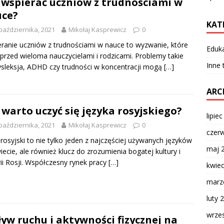
 wspierać uczniów z trudnościami w
ce?
KAT
października, 2021
Mikołaj Kasprewicz
0
ranie uczniów z trudnościami w nauce to wyzwanie, które
Eduk
 przed wieloma nauczycielami i rodzicami. Problemy takie
Inne
ysleksja, ADHD czy trudności w koncentracji mogą
[…]
ARC
 warto uczyć się języka rosyjskiego?
lipie
października, 2021
Mikołaj Kasprewicz
0
czer
 rosyjski to nie tylko jeden z najczęściej używanych języków
maj 
iecie, ale również klucz do zrozumienia bogatej kultury i
rii Rosji. Współczesny rynek pracy
[…]
kwie
marz
luty 
wrze
yw ruchu i aktywności fizycznej na