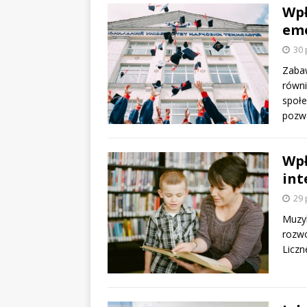
Wpł
emo
30 
Zabaw
równi
społe
pozw
Wpł
int
29 
Muzyk
rozwó
Liczn