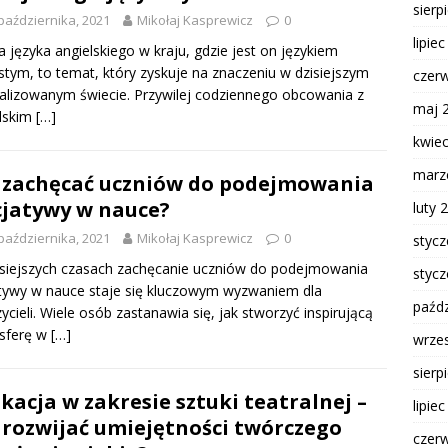
sierp
października, 2021
Mikołaj Kasprewicz
0
lipie
 języka angielskiego w kraju, gdzie jest on językiem
stym, to temat, który zyskuje na znaczeniu w dzisiejszym
czer
alizowanym świecie. Przywilej codziennego obcowania z
maj 
lskim
[…]
kwie
marz
 zachęcać uczniów do podejmowania
cjatywy w nauce?
luty 
października, 2021
Mikołaj Kasprewicz
0
styc
siejszych czasach zachęcanie uczniów do podejmowania
styc
atywy w nauce staje się kluczowym wyzwaniem dla
paźdz
ycieli. Wiele osób zastanawia się, jak stworzyć inspirującą
sferę w
[…]
wrze
sierp
kacja w zakresie sztuki teatralnej –
lipie
 rozwijać umiejętności twórczego
czer