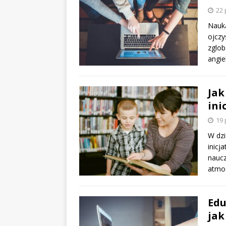
22 
Nauka
ojczy
zglob
angie
Jak
ini
19 
W dzi
inicj
naucz
atmo
Edu
jak