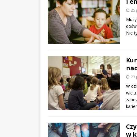
i e
25 
Muzy
doświ
Nie t
Kur
nad
23 
W dzi
wielu
zabez
karie
Czy
w k