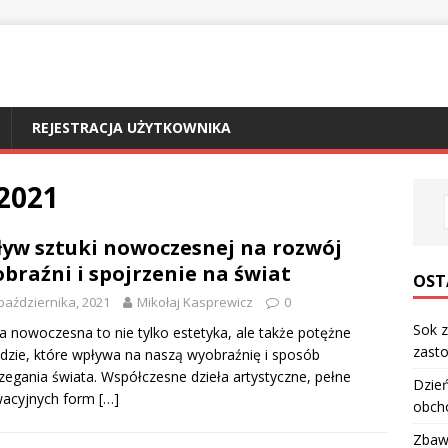
REJESTRACJA UŻYTKOWNIKA
 2021
yw sztuki nowoczesnej na rozwój
braźni i spojrzenie na świat
OST
października, 2021
Mikołaj Kasprewicz
0
Sok z
a nowoczesna to nie tylko estetyka, ale także potężne
zasto
dzie, które wpływa na naszą wyobraźnię i sposób
zegania świata. Współczesne dzieła artystyczne, pełne
Dzień
wacyjnych form
[…]
obch
Zbawi