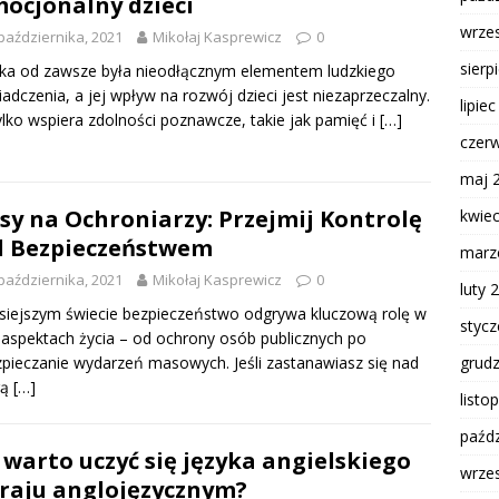
mocjonalny dzieci
wrze
października, 2021
Mikołaj Kasprewicz
0
sierp
ka od zawsze była nieodłącznym elementem ludzkiego
adczenia, a jej wpływ na rozwój dzieci jest niezaprzeczalny.
lipie
ylko wspiera zdolności poznawcze, takie jak pamięć i
[…]
czer
maj 
sy na Ochroniarzy: Przejmij Kontrolę
kwie
 Bezpieczeństwem
marz
października, 2021
Mikołaj Kasprewicz
0
luty 
siejszym świecie bezpieczeństwo odgrywa kluczową rolę w
styc
 aspektach życia – od ochrony osób publicznych po
grud
pieczanie wydarzeń masowych. Jeśli zastanawiasz się nad
rą
[…]
listo
paźdz
 warto uczyć się języka angielskiego
wrze
raju anglojęzycznym?