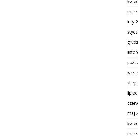
kwie
marz
luty 
styc
grud
listo
paźdz
wrze
sierp
lipie
czer
maj 
kwie
marz