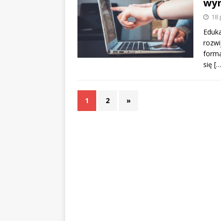
wyr
18 
Eduka
rozwi
forma
się
[…
1
2
»