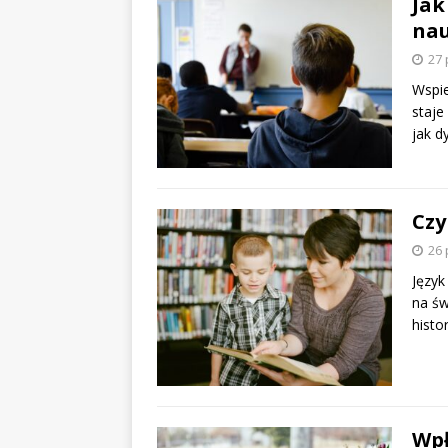
Jak
nau
27 
Wspie
staje
jak d
Czy
26 
Język
na św
histo
Wpł