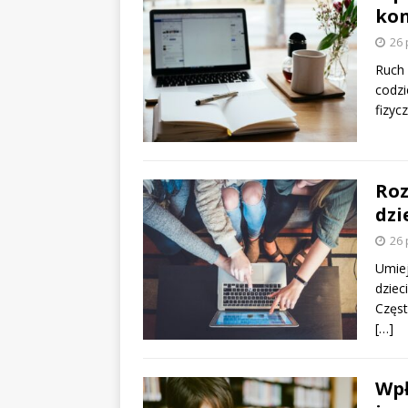
kon
26 
Ruch 
codzi
fizyc
Roz
dzi
26 
Umiej
dziec
Częst
[…]
Wpł