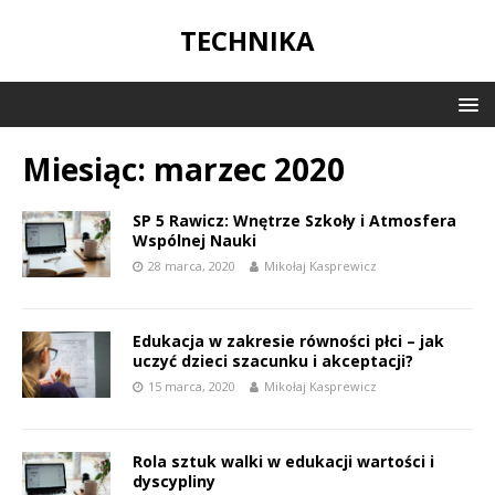
TECHNIKA
Miesiąc:
marzec 2020
SP 5 Rawicz: Wnętrze Szkoły i Atmosfera
Wspólnej Nauki
28 marca, 2020
Mikołaj Kasprewicz
Edukacja w zakresie równości płci – jak
uczyć dzieci szacunku i akceptacji?
15 marca, 2020
Mikołaj Kasprewicz
Rola sztuk walki w edukacji wartości i
dyscypliny