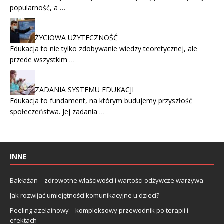
popularność, a …
ŻYCIOWA UŻYTECZNOŚĆ
Edukacja to nie tylko zdobywanie wiedzy teoretycznej, ale
przede wszystkim …
ZADANIA SYSTEMU EDUKACJI
Edukacja to fundament, na którym budujemy przyszłość
społeczeństwa. Jej zadania …
INNE
Bakłażan – zdrowotne właściwości i wartości odżywcze warzywa
Jak rozwijać umiejętności komunikacyjne u dzieci?
Peeling azelainowy – kompleksowy przewodnik po terapii i
efektach