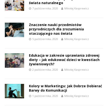
świata naturalnego
7 października, 2020
Mikołaj Kasprewicz
Znaczenie nauki przedmiotów
przyrodniczych dla zrozumienia
otaczającego nas świata
5 października, 2020
Mikołaj Kasprewicz
Edukacja w zakresie uprawiania zdrowej
diety – jak edukować dzieci w kwestiach
żywieniowych?
2 października, 2020
Mikołaj Kasprewicz
Kolory w Marketingu: Jak Dobrze Dobierać
Barwy do Komunikacji
1 października, 2020
Mikołaj Kasprewicz