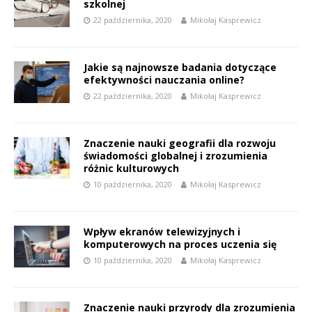
szkolnej
22 października, 2020
Mikołaj Kasprewicz
Jakie są najnowsze badania dotyczące
efektywności nauczania online?
22 października, 2020
Mikołaj Kasprewicz
Znaczenie nauki geografii dla rozwoju
świadomości globalnej i zrozumienia
różnic kulturowych
10 października, 2020
Mikołaj Kasprewicz
Wpływ ekranów telewizyjnych i
komputerowych na proces uczenia się
10 października, 2020
Mikołaj Kasprewicz
Znaczenie nauki przyrody dla zrozumienia