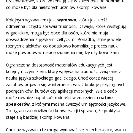
czasownikowe, które zmieniają się w zależności od podmiotu,
co może być dla niektórych uczniów skomplikowane.
Kolejnym wyzwaniem jest
wymowa
, która jest dość
odmienna i często sprawia trudności. Dźwięki, które występują
w gaelickim, mogą być obce dla osób, które nie mają
doświadczenia z językami celtyckimi. Ponadto, istnieje wiele
różnych dialektów, co dodatkowo komplikuje proces nauki i
może powodować nieporozumienia między użytkownikami.
Ograniczona dostępność materiałów edukacyjnych jest
kolejnym czynnikiem, który wpływa na trudności związane z
nauką języka szkockiego gaelickiego. Choć coraz więcej
zasobów pojawia się w internecie, wciąż brakuje przystępnych
podręczników, kursów czy aplikacji mobilnych. Wiele osób
może również napotkać trudności w znalezieniu
native
speakerów
, z którymi można ćwiczyć umiejętności językowe.
To ogranicza możliwości konwersacji i sprawia, że praktyka
staje się bardziej skomplikowana.
Chociaż wyzwania te mogą wydawać się zniechęcające, warto