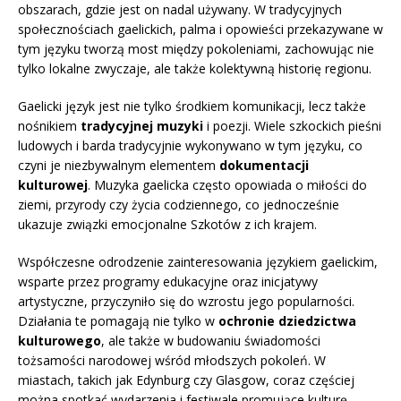
obszarach, gdzie jest on nadal używany. W tradycyjnych
społecznościach gaelickich, palma i opowieści przekazywane w
tym języku tworzą most między pokoleniami, zachowując nie
tylko lokalne zwyczaje, ale także kolektywną historię regionu.
Gaelicki język jest nie tylko środkiem komunikacji, lecz także
nośnikiem
tradycyjnej muzyki
i poezji. Wiele szkockich pieśni
ludowych i barda tradycyjnie wykonywano w tym języku, co
czyni je niezbywalnym elementem
dokumentacji
kulturowej
. Muzyka gaelicka często opowiada o miłości do
ziemi, przyrody czy życia codziennego, co jednocześnie
ukazuje związki emocjonalne Szkotów z ich krajem.
Współczesne odrodzenie zainteresowania językiem gaelickim,
wsparte przez programy edukacyjne oraz inicjatywy
artystyczne, przyczyniło się do wzrostu jego popularności.
Działania te pomagają nie tylko w
ochronie dziedzictwa
kulturowego
, ale także w budowaniu świadomości
tożsamości narodowej wśród młodszych pokoleń. W
miastach, takich jak Edynburg czy Glasgow, coraz częściej
można spotkać wydarzenia i festiwale promujące kulturę