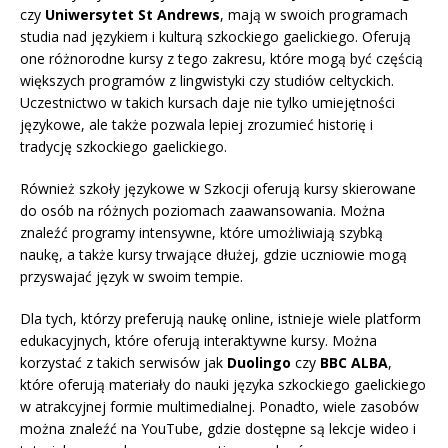
czy
Uniwersytet St Andrews
, mają w swoich programach
studia nad językiem i kulturą szkockiego gaelickiego. Oferują
one różnorodne kursy z tego zakresu, które mogą być częścią
większych programów z lingwistyki czy studiów celtyckich.
Uczestnictwo w takich kursach daje nie tylko umiejętności
językowe, ale także pozwala lepiej zrozumieć historię i
tradycję szkockiego gaelickiego.
Również szkoły językowe w Szkocji oferują kursy skierowane
do osób na różnych poziomach zaawansowania. Można
znaleźć programy intensywne, które umożliwiają szybką
naukę, a także kursy trwające dłużej, gdzie uczniowie mogą
przyswajać język w swoim tempie.
Dla tych, którzy preferują naukę online, istnieje wiele platform
edukacyjnych, które oferują interaktywne kursy. Można
korzystać z takich serwisów jak
Duolingo
czy
BBC ALBA
,
które oferują materiały do nauki języka szkockiego gaelickiego
w atrakcyjnej formie multimedialnej. Ponadto, wiele zasobów
można znaleźć na YouTube, gdzie dostępne są lekcje wideo i