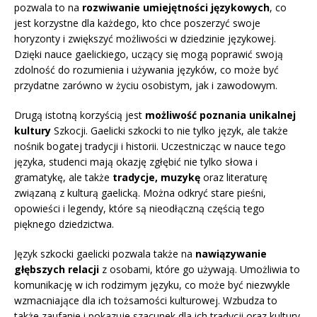
pozwala to na
rozwiwanie umiejętności językowych
, co
jest korzystne dla każdego, kto chce poszerzyć swoje
horyzonty i zwiększyć możliwości w dziedzinie językowej.
Dzięki nauce gaelickiego, uczący się mogą poprawić swoją
zdolność do rozumienia i używania języków, co może być
przydatne zarówno w życiu osobistym, jak i zawodowym.
Drugą istotną korzyścią jest
możliwość poznania unikalnej
kultury
Szkocji. Gaelicki szkocki to nie tylko język, ale także
nośnik bogatej tradycji i historii. Uczestnicząc w nauce tego
języka, studenci mają okazję zgłębić nie tylko słowa i
gramatykę, ale także
tradycje, muzykę
oraz literaturę
związaną z kulturą gaelicką. Można odkryć stare pieśni,
opowieści i legendy, które są nieodłączną częścią tego
pięknego dziedzictwa.
Język szkocki gaelicki pozwala także na
nawiązywanie
głębszych relacji
z osobami, które go używają. Umożliwia to
komunikację w ich rodzimym języku, co może być niezwykle
wzmacniające dla ich tożsamości kulturowej. Wzbudza to
także zaufanie i pokazuje szacunek dla ich tradycji oraz kultury.