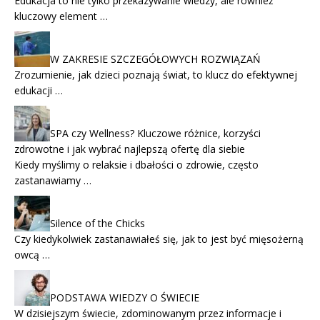
Edukacja to nie tylko przekazywanie wiedzy, ale również
kluczowy element …
W ZAKRESIE SZCZEGÓŁOWYCH ROZWIĄZAŃ
Zrozumienie, jak dzieci poznają świat, to klucz do efektywnej
edukacji …
SPA czy Wellness? Kluczowe różnice, korzyści
zdrowotne i jak wybrać najlepszą ofertę dla siebie
Kiedy myślimy o relaksie i dbałości o zdrowie, często
zastanawiamy …
Silence of the Chicks
Czy kiedykolwiek zastanawiałeś się, jak to jest być mięsożerną
owcą …
PODSTAWA WIEDZY O ŚWIECIE
W dzisiejszym świecie, zdominowanym przez informacje i