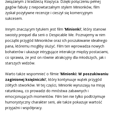
związanym z kradzieżą Księżyca. Dzięki połączeniu pełnej
gagów fabuły z niepowtarzalnym stylem Minionków, film
zyskał pozytywne recenzje i cieszył się komercyjnym
sukcesem.
Innym znaczącym tytułem jest film
’Minionki’
, który stanowi
swoisty prequel dla serii o Despicable Me. Poznajemy w nim
początki przygód Minionków oraz ich poszukiwanie idealnego
pana, któremu mogliby służyć. Film ten wprowadza nowych
bohaterów i ukazuje intrygujące interakcje między postaciami,
co sprawia, że jest on równie atrakcyjny dla młodszych, jak i
starszych widzów.
Warto także wspomnieć o filmie
’Minionki: W poszukiwaniu
zaginionej księżniczki’
, który kontynuuje wątek przygód
żółtych stworków. W tej części, Minionki wyruszają na misję
ratunkową, co prowadzi do mnóstwa zabawnych i
emocjonujących momentów. Film ten nie tylko podtrzymuje
humorystyczny charakter serii, ale także pokazuje wartość
przyjaźni i współpracy.