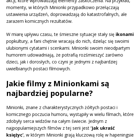
akcji, które wprowadzają elementy zaskoczenia. Na przykład,
momenty, w których Minionki przypadkowo przełączają
ustawienia urządzeń, doprowadzają do katastrofalnych, ale
zarazem komicznych rezultatów.
W miarę upływu czasu, te śmieszne sytuacje stały się
ikonami
popkultury, a fani chętnie wracają do nich, dzieląc się swoimi
ulubionymi cytatami i scenkami. Minionki swoim nieodpartym
humorem udowadniają, że potrafią rozśmieszyć zarówno
dzieci, jak i dorosłych, co czyni je jednymi z najbardziej
uwielbianych postaci filmowych.
Jakie filmy z Minionkami są
najbardziej popularne?
Minionki, znane z charakterystycznych żółtych postaci i
komicznego poczucia humoru, wystąpiły w wielu filmach, które
zdobyły serca widzów na całym świecie. Jednym z
najpopularniejszych filmów z tej serii jest
’Jak ukraść
księżyc’
, w którym Minionki grają kluczową rolę w hapeningsie