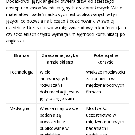
Dodatkowo, język angielski otwiera drzwi do szerszego
dostępu do zasobów edukacyjnych oraz branżowych. Wiele
materiałów i badań naukowych jest publikowanych w tym
języku, co pozwala na bieżąco śledzić nowinki w swojej
dziedzinie. Uczestnictwo w międzynarodowych konferencjach
czy szkoleniach często wymaga umiejętności komunikacji po
angielsku.
Branża
Znaczenie języka
Potencjalne
angielskiego
korzyści
Technologia
Wiele
Większe możliwości
innowacyjnych
zatrudnienia w
rozwiązań i
międzynarodowych
dokumentacji jest w
firmach.
języku angielskim.
Medycyna
Wiedza i najnowsze
Możliwość
badania są
uczestnictwa w
powszechnie
międzynarodowych
publikowane w
badaniach i
angielskim.
projektach.