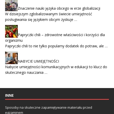
Znaczenie nauki języka obcego w erze globalizacji
W dzisiejszym zglobalizowanym świecie umiejętność
posługiwania się językiem obcym zyskuje …
Papryczki chili – zdrowotne właściwości i korzyści dla
organizmu
Papryczki chili to nie tylko popularny dodatek do potraw, ale …
NABYCIE UMIEJĘTNOŚCI
Nabycie umiejętności komunikacyjnych w edukacji to klucz do
skutecznego nauczania …
INNE
Sposoby na skuteczne zapamiętywanie materiału przed
egzaminem