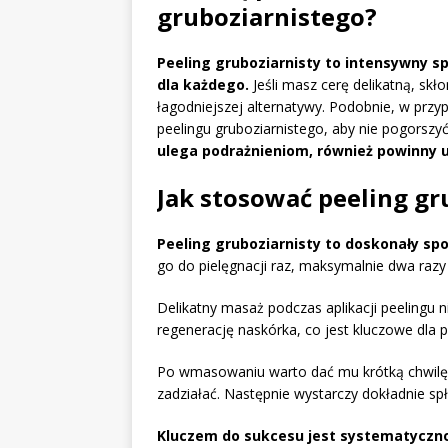
gruboziarnistego?
Peeling gruboziarnisty to intensywny sp
dla każdego.
Jeśli masz cerę delikatną, skł
łagodniejszej alternatywy. Podobnie, w przy
peelingu gruboziarnistego, aby nie pogorszy
ulega podrażnieniom, również powinny u
Jak stosować peeling gr
Peeling gruboziarnisty to doskonały sp
go do pielęgnacji raz, maksymalnie dwa razy
Delikatny masaż podczas aplikacji peelingu n
regenerację naskórka, co jest kluczowe dla p
Po wmasowaniu warto dać mu krótką chwilę,
zadziałać. Następnie wystarczy dokładnie spł
Kluczem do sukcesu jest systematyczno