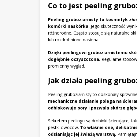
Co to jest peeling grubo
Peeling gruboziarnisty to kosmetyk zł
komórki naskórka.
Jego skuteczność wynik
różnorodne. Często stosuje się naturalne skł
lub rozdrobnione nasiona.
Dzięki peelingowi gruboziarnistemu skó
dogłębnie oczyszczona.
Regularne stosowa
promienny wygląd.
Jak działa peeling grubo
Peeling gruboziarnisty to doskonały sprzymi
mechaniczne działanie polega na ścier
odblokowuje pory i pozwala skórze głę
Sekretem peelingu są drobinki ścierające, tak
pestki owoców.
To właśnie one, delikatn
odsłaniając jej świeżą warstwę.
Pamiętajmy