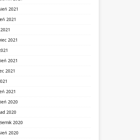
sień 2021
ień 2021
c 2021
wiec 2021
2021
cień 2021
ec 2021
2021
zeń 2021
zień 2020
pad 2020
iernik 2020
sień 2020