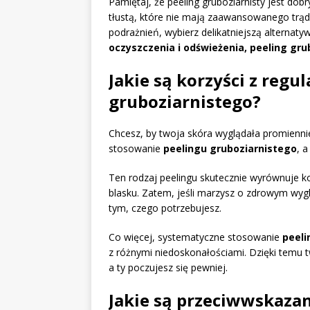
Pamiętaj, że peeling gruboziarnisty jest do
tłustą, które nie mają zaawansowanego trądzi
podrażnień, wybierz delikatniejszą alternaty
oczyszczenia i odświeżenia, peeling gr
Jakie są korzyści z reg
gruboziarnistego?
Chcesz, by twoja skóra wyglądała promienni
stosowanie
peelingu gruboziarnistego
, 
Ten rodzaj peelingu skutecznie wyrównuje kolo
blasku. Zatem, jeśli marzysz o zdrowym wyg
tym, czego potrzebujesz.
Co więcej, systematyczne stosowanie
peeli
z różnymi niedoskonałościami. Dzięki temu 
a ty poczujesz się pewniej.
Jakie są przeciwwskaza