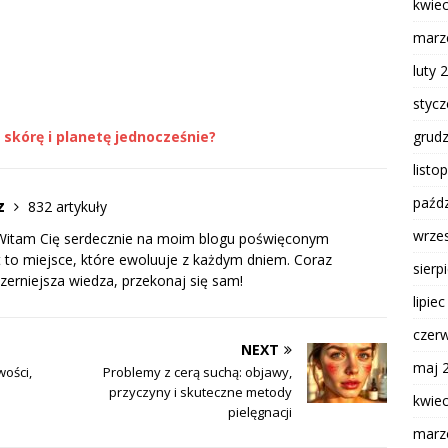
kwie
marz
luty 
styc
grud
 skórę i planetę jednocześnie?
listo
paźdz
cz
832 artykuły
wrze
j. Witam Cię serdecznie na moim blogu poświęconym
t to miejsce, które ewoluuje z każdym dniem. Coraz
sierp
zerniejsza wiedza, przekonaj się sam!
lipie
czer
NEXT
maj 
wości,
Problemy z cerą suchą: objawy,
przyczyny i skuteczne metody
kwie
pielęgnacji
marz