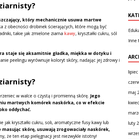
ziarnisty?
KAT
uszczający, który mechanicznie usuwa martwe
a z obecności drobinek ścierających, które mogą być
Eduk
adniki, takie jak zmielone ziarna
kawy
, kryształki cukru, sól
Inne
ra staje się aksamitnie gładka, miękka w dotyku i
ARC
nie peelingu wyrównuje koloryt skóry, nadając jej zdrowy i
lipie
ziarnisty?
czer
maj 
erzeniec w walce o czystą i promienną skórę.
Jego
kwie
aniu martwych komórek naskórka, co w efekcie
boko oddychać.
marz
ie jak kryształki cukru, soli, aromatyczne fusy kawy lub
luty 
ie masując skórę, usuwają zrogowaciały naskórek,
wrze
, że ten etap pielęgnacji jest niezwykle istotny!