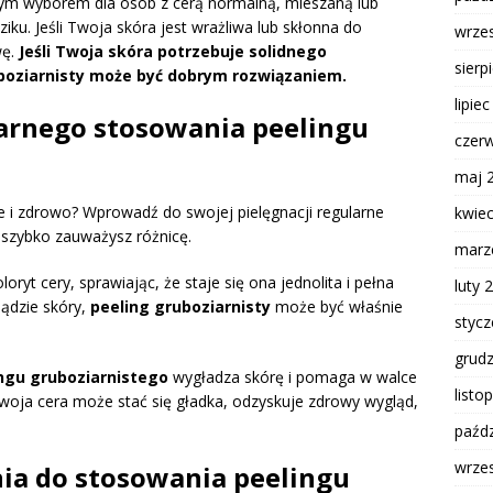
brym wyborem dla osób z cerą normalną, mieszaną lub
ku. Jeśli Twoja skóra jest wrażliwa lub skłonna do
wrze
wę.
Jeśli Twoja skóra potrzebuje solidnego
sierp
uboziarnisty może być dobrym rozwiązaniem.
lipie
ularnego stosowania peelingu
czer
maj 
e i zdrowo? Wprowadź do swojej pielęgnacji regularne
kwie
a szybko zauważysz różnicę.
marz
ryt cery, sprawiając, że staje się ona jednolita i pełna
luty 
lądzie skóry,
peeling gruboziarnisty
może być właśnie
styc
grud
ngu gruboziarnistego
wygładza skórę i pomaga w walce
listo
twoja cera może stać się gładka, odzyskuje zdrowy wygląd,
paźdz
wrze
nia do stosowania peelingu