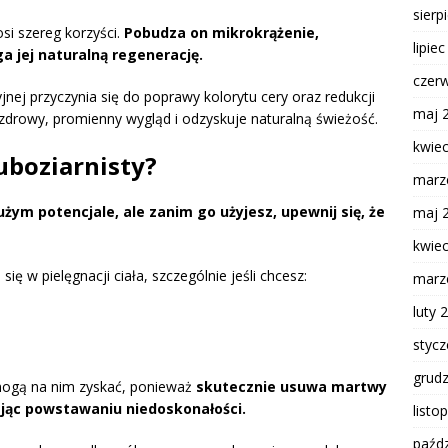
sierp
si szereg korzyści.
Pobudza on mikrokrążenie,
lipie
 jej naturalną regenerację.
czer
jnej przyczynia się do poprawy kolorytu cery oraz redukcji
maj 
zdrowy, promienny wygląd i odzyskuje naturalną świeżość.
kwie
uboziarnisty?
marz
żym potencjale, ale zanim go użyjesz, upewnij się, że
maj 
kwie
ię w pielęgnacji ciała, szczególnie jeśli chcesz:
marz
luty 
styc
grud
mogą na nim zyskać, ponieważ
skutecznie usuwa martwy
ając powstawaniu niedoskonałości.
listo
paźdz