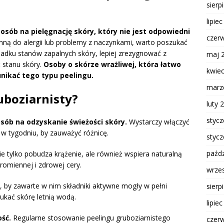
sierp
lipie
osób na pielęgnację skóry, który nie jest odpowiedni
czer
onną do alergii lub problemy z naczynkami, warto poszukać
padku stanów zapalnych skóry, lepiej zrezygnować z
maj 
ć stanu skóry.
Osoby o skórze wrażliwej, która łatwo
kwie
nikać tego typu peelingu.
marz
uboziarnisty?
luty 
styc
osób na odzyskanie świeżości skóry.
Wystarczy włączyć
 w tygodniu, by zauważyć różnicę.
styc
paźdz
ie tylko pobudza krążenie, ale również wspiera naturalną
romiennej i zdrowej cery.
wrze
 by zawarte w nim składniki aktywne mogły w pełni
sierp
ukać skórę letnią wodą.
lipie
ść.
Regularne stosowanie peelingu gruboziarnistego
czer