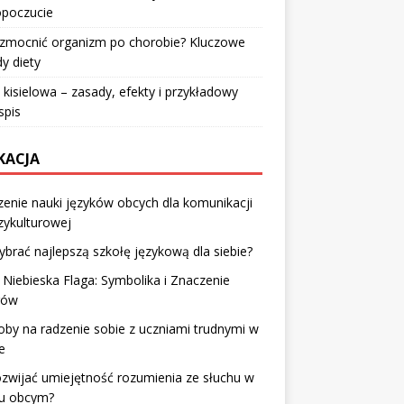
poczucie
wzmocnić organizm po chorobie? Kluczowe
y diety
 kisielowa – zasady, efekty i przykładowy
spis
KACJA
enie nauki języków obcych dla komunikacji
zykulturowej
ybrać najlepszą szkołę językową dla siebie?
 Niebieska Flaga: Symbolika i Znaczenie
rów
by na radzenie sobie z uczniami trudnymi w
e
ozwijać umiejętność rozumienia ze słuchu w
ku obcym?