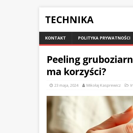
TECHNIKA
KONTAKT
POLITYKA PRYWATNOŚCI
Peeling gruboziarni
ma korzyści?
23 maja, 2024
Mikołaj Kasprewicz
I