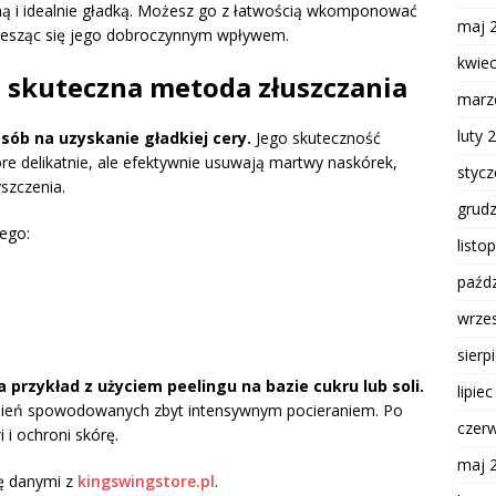
ną i idealnie gładką. Możesz go z łatwością wkomponować
maj 
ciesząc się jego dobroczynnym wpływem.
kwie
– skuteczna metoda złuszczania
marz
luty 
sób na uzyskanie gładkiej cery.
Jego skuteczność
óre delikatnie, ale efektywnie usuwają martwy naskórek,
styc
szczenia.
grud
ego:
listo
paźdz
wrze
sierp
przykład z użyciem peelingu na bazie cukru lub soli.
lipie
ażnień spowodowanych zbyt intensywnym pocieraniem. Po
czer
 i ochroni skórę.
maj 
ę danymi z
kingswingstore.pl
.