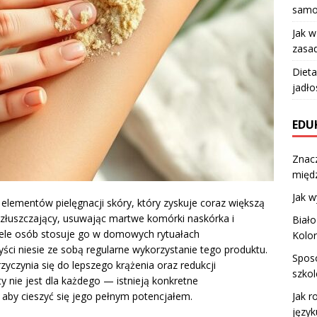
samo
Jak 
zasad
Dieta
jadło
EDU
Znacz
międ
Jak w
 elementów pielęgnacji skóry, który zyskuje coraz większą
 złuszczający, usuwając martwe komórki naskórka i
Biało
iele osób stosuje go w domowych rytuałach
Kolo
yści niesie ze sobą regularne wykorzystanie tego produktu.
Sposo
rzyczynia się do lepszego krążenia oraz redukcji
szkol
ty nie jest dla każdego — istnieją konkretne
Jak r
 aby cieszyć się jego pełnym potencjałem.
języ