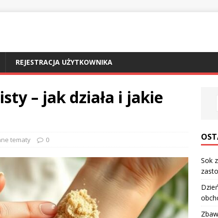
REJESTRACJA UŻYTKOWNIKA
sty – jak działa i jakie
OST
nne tematy
0
Sok z
zasto
Dzień
obch
Zbawi