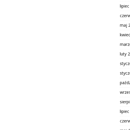
lipie
czer
maj 
kwie
marz
luty 
styc
styc
paźdz
wrze
sierp
lipie
czer