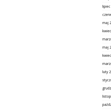
lipie
czer
maj 
kwie
marz
maj 
kwie
marz
luty 
styc
grud
listo
paźdz