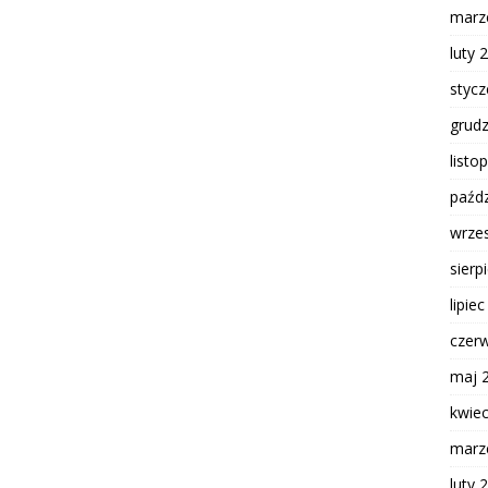
marz
luty 
styc
grud
listo
paźdz
wrze
sierp
lipie
czer
maj 
kwie
marz
luty 