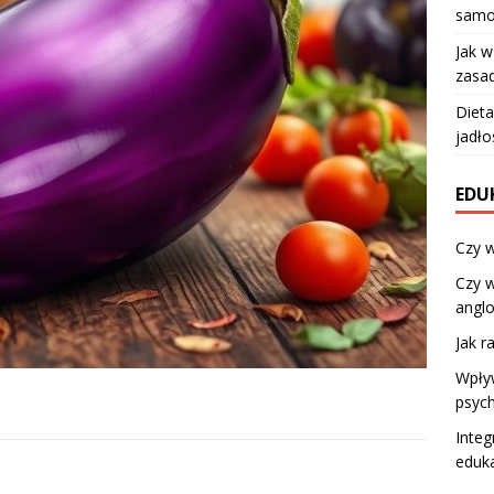
samo
Jak 
zasad
Dieta
jadło
EDU
Czy w
Czy w
angl
Jak r
Wpływ
psych
Integ
eduka