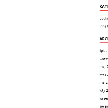
KAT
Eduk
Inne
ARC
lipie
czer
maj 
kwie
marz
luty 
wrze
sierp