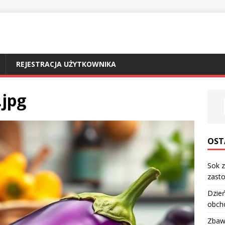
REJESTRACJA UŻYTKOWNIKA
.jpg
OST
Sok z
zasto
Dzień
obch
Zbawi