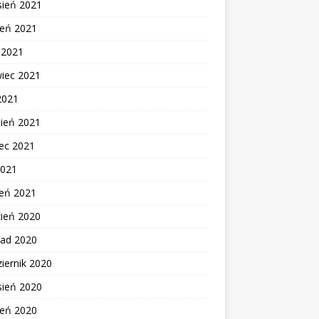
sień 2021
ień 2021
c 2021
wiec 2021
2021
cień 2021
ec 2021
2021
zeń 2021
zień 2020
pad 2020
iernik 2020
sień 2020
ień 2020