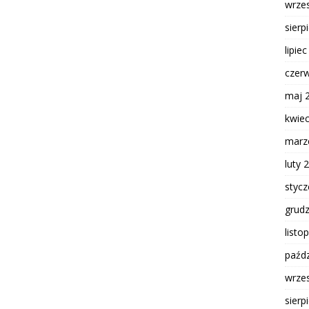
wrze
sierp
lipie
czer
maj 
kwie
marz
luty 
styc
grud
listo
paźdz
wrze
sierp