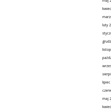
maj 
kwie
marz
luty 
styc
grud
listo
paźdz
wrze
sierp
lipie
czer
maj 
kwie