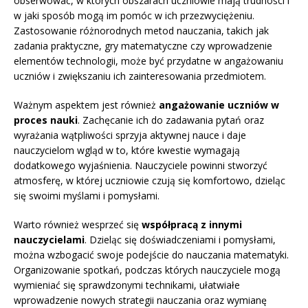
obserwować, w których obszarach uczniowie mają trudności i
w jaki sposób mogą im pomóc w ich przezwyciężeniu.
Zastosowanie różnorodnych metod nauczania, takich jak
zadania praktyczne, gry matematyczne czy wprowadzenie
elementów technologii, może być przydatne w angażowaniu
uczniów i zwiększaniu ich zainteresowania przedmiotem.
Ważnym aspektem jest również
angażowanie uczniów w
proces nauki
. Zachęcanie ich do zadawania pytań oraz
wyrażania wątpliwości sprzyja aktywnej nauce i daje
nauczycielom wgląd w to, które kwestie wymagają
dodatkowego wyjaśnienia. Nauczyciele powinni stworzyć
atmosferę, w której uczniowie czują się komfortowo, dzieląc
się swoimi myślami i pomysłami.
Warto również wesprzeć się
współpracą z innymi
nauczycielami
. Dzieląc się doświadczeniami i pomysłami,
można wzbogacić swoje podejście do nauczania matematyki.
Organizowanie spotkań, podczas których nauczyciele mogą
wymieniać się sprawdzonymi technikami, ułatwiałe
wprowadzenie nowych strategii nauczania oraz wymianę