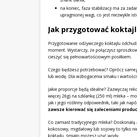
na koniec, faza stabilizacji ma za zad
upragnionej wagi, co jest niezwykle is
Jak przygotować koktaj
Przygotowanie odżywczego koktajlu odchudz
moment. Wystarczy, że połączysz sproszko
cieszyć się pełnowartościowym posiłkiem.
Czego będziesz potrzebować? Oprócz sameg
lub wodę. Dla wzbogacenia smaku i wartości
Jakie proporcje będą idealne? Zazwyczaj re
więcej 26g) na szklankę (250 ml) mleka – m
jak i jego roślinny odpowiednik, taki jak n
zawsze kierować się zaleceniami produ
Co zamiast tradycyjnego mleka? Doskonałą a
kokosowy, migdałowy lub sojowy to tylko niek
koktajlu, śmiało możesz użyć wody.