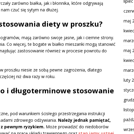
lipie
arczały zarówno białka, jak i błonnika, które odgrywają
nam czuć się sytym na dłużej.
czer
maj 
y stosowania diety w proszku?
kwie
ilogramów, mają zarówno swoje jasne, jak i ciemne strony.
marz
nia. Co więcej, te bogate w białko mieszanki mogą stanowić
maj 
znajdując zastosowanie również w procesie powrotu do
kwie
y w proszku niesie ze sobą pewne zagrożenia, dlatego
marz
zęściej niż dwa razy w roku.
luty 
two i długoterminowe stosowanie
styc
grud
listo
ne, pod warunkiem ścisłego przestrzegania instrukcji
paźdz
asadami zdrowego odżywiania.
Należy jednak pamiętać,
ę z pewnym ryzykiem.
Może prowadzić do niedoborów
wrze
ływać na pracę układu trawiennego oraz
stan jamy ustnej
.