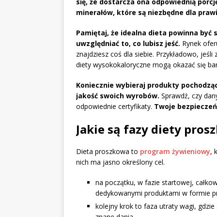
się, że dostarcza ona odpowiednią porcj
minerałów, które są niezbędne dla pra
Pamiętaj, że idealna dieta powinna być 
uwzględniać to, co lubisz jeść.
Rynek oferu
znajdziesz coś dla siebie. Przykładowo, jeśl
diety wysokokaloryczne mogą okazać się b
Koniecznie wybieraj produkty pochodzą
jakość swoich wyrobów.
Sprawdź, czy dany
odpowiednie certyfikaty.
Twoje bezpieczeń
Jakie są fazy diety pros
Dieta proszkowa to
program żywieniowy
, 
nich ma jasno określony cel.
na początku, w fazie startowej, całkow
dedykowanymi produktami w formie p
kolejny krok to faza utraty wagi, gdzi
znane dania,