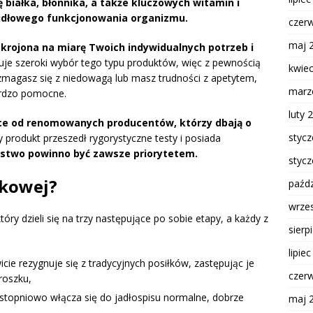
ę białka, błonnika, a także kluczowych witamin i
widłowego funkcjonowania organizmu.
czer
maj 
skrojona na miarę Twoich indywidualnych potrzeb i
je szeroki wybór tego typu produktów, więc z pewnością
kwie
i zmagasz się z niedowagą lub masz trudności z apetytem,
marz
ardzo pomocne.
luty 
ce od renomowanych producentów, którzy dbają o
styc
 produkt przeszedł rygorystyczne testy i posiada
stwo powinno być zawsze priorytetem.
styc
zkowej?
paźdz
wrze
który dzieli się na trzy następujące po sobie etapy, a każdy z
sierp
lipie
icie rezygnuje się z tradycyjnych posiłków, zastępując je
czer
roszku,
e stopniowo włącza się do jadłospisu normalne, dobrze
maj 