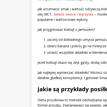
Jak urozmaicić smak i wartość odżywczą kok
olej MCT,
świeże owoce i warzywa
– możliw
popularne i wartościowe wybory.
Jak przygotować koktajl z jarmużem?
zacznij od dokładnego umycia jarmużu 
obierz banana i pokrój go na mniejsze
umieść wszystkie składniki w blenderze
Jeżeli koktajl okaże się zbyt gęsty, dodaj od
Jak najlepiej wymieszać składniki? Możesz uż
idealnie gładkiej konsystencji. I gotowe! Sm
Jakie są przykłady posi
Dieta proszkowa to metoda odchudzania opa
formie proszku. Zastanawiasz się pewnie, ja