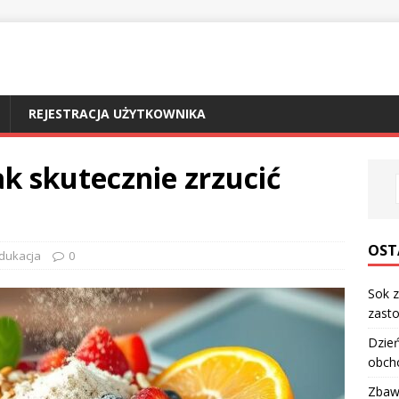
REJESTRACJA UŻYTKOWNIKA
ak skutecznie zrzucić
OST
dukacja
0
Sok z
zasto
Dzień
obch
Zbawi