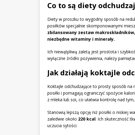
Co to są diety odchudza
Diety w proszku to wygodny sposób na reduk
posiłków specjalnie skomponowanymi mies
zbilansowany zestaw makroskładników, t
niezbędne witaminy i minerały.
Ich niewątpliwą zaletą jest prostota i szyb
wyłączne źródło pożywienia, należy pamiętać
Jak działają koktajle od
Koktajle odchudzające to prosty sposób na r
posiłki i pomagają ograniczyć spożycie kalor
z mleka lub soi, co ułatwia kontrolę nad tym, 
Stanowią lepszą opcję niż posiłki o niskiej w
zaledwie około
220 kcal
. Ich skuteczność tk
uczucia sytości.