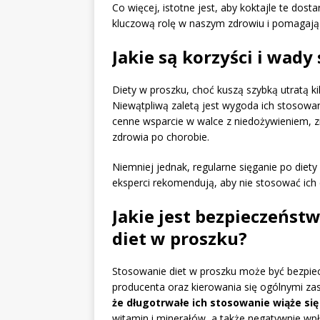
Co więcej, istotne jest, aby koktajle te dost
kluczową rolę w naszym zdrowiu i pomagają 
Jakie są korzyści i wad
Diety w proszku, choć kuszą szybką utratą k
Niewątpliwą zaletą jest wygoda ich stosowa
cenne wsparcie w walce z niedożywieniem, 
zdrowia po chorobie.
Niemniej jednak, regularne sięganie po diet
eksperci rekomendują, aby nie stosować ich c
Jakie jest bezpieczeńs
diet w proszku?
Stosowanie diet w proszku może być bezpiecz
producenta oraz kierowania się ogólnymi z
że długotrwałe ich stosowanie wiąże si
witamin i minerałów, a także negatywnie wp