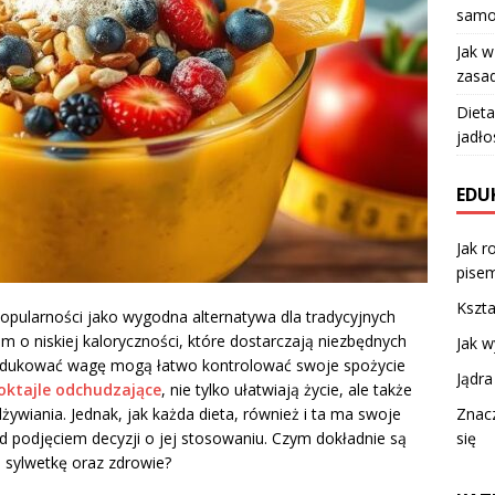
samo
Jak 
zasad
Dieta
jadło
EDU
Jak r
pise
Kszta
opularności jako wygodna alternatywa dla tradycyjnych
 o niskiej kaloryczności, które dostarczają niezbędnych
Jak w
edukować wagę mogą łatwo kontrolować swoje spożycie
Jądr
oktajle odchudzające
, nie tylko ułatwiają życie, ale także
Znacz
iania. Jednak, jak każda dieta, również i ta ma swoje
się
d podjęciem decyzji o jej stosowaniu. Czym dokładnie są
 sylwetkę oraz zdrowie?