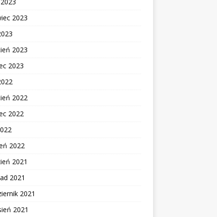
c 2023
wiec 2023
2023
cień 2023
ec 2023
2022
cień 2022
ec 2022
2022
zeń 2022
zień 2021
pad 2021
iernik 2021
sień 2021