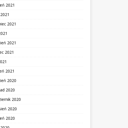
ień 2021
c 2021
wiec 2021
2021
cień 2021
ec 2021
2021
zeń 2021
zień 2020
pad 2020
iernik 2020
sień 2020
ień 2020
c 2020