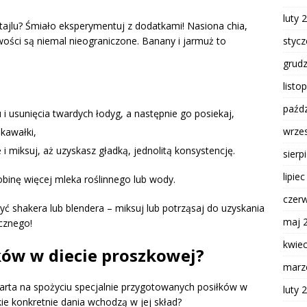
luty 
tajlu? Śmiało eksperymentuj z dodatkami! Nasiona chia,
styc
ości są niemal nieograniczone. Banany i jarmuż to
grud
listo
paźdz
i usunięcia twardych łodyg, a następnie go posiekaj,
wrze
 kawałki,
 i miksuj, aż uzyskasz gładką, jednolitą konsystencję.
sierp
lipie
robinę więcej mleka roślinnego lub wody.
czer
yć shakera lub blendera – miksuj lub potrząsaj do uzyskania
maj 
acznego!
kwie
łków w diecie proszkowej?
marz
rta na spożyciu specjalnie przygotowanych posiłków w
luty 
kie konkretnie dania wchodzą w jej skład?