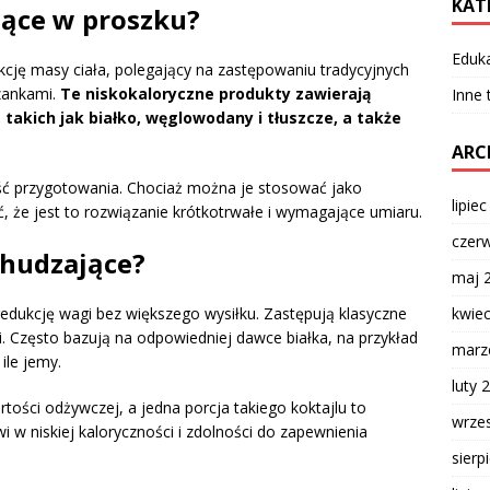
KAT
jące w proszku?
Eduk
cję masy ciała, polegający na zastępowaniu tradycyjnych
zankami.
Te niskokaloryczne produkty zawierają
Inne
akich jak białko, węglowodany i tłuszcze, a także
ARC
kość przygotowania. Chociaż można je stosować jako
lipie
, że jest to rozwiązanie krótkotrwałe i wymagające umiaru.
czer
chudzające?
maj 
kwie
edukcję wagi bez większego wysiłku. Zastępują klasyczne
ii. Często bazują na odpowiedniej dawce białka, na przykład
marz
ile jemy.
luty 
artości odżywczej, a jedna porcja takiego koktajlu to
wrze
wi w niskiej kaloryczności i zdolności do zapewnienia
sierp