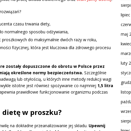
sierp
 rozwiązań?
lipie
ucenta czasu trwania diety,
czer
 do normalnego sposobu odżywiania,
maj 
et proszkowych do maksymalnie dwóch razy w roku,
kwie
wności fizycznej, która jest kluczowa dla zdrowego procesu
marz
luty 
óre zostały dopuszczone do obrotu w Polsce przez
styc
ełniają określone normy bezpieczeństwa.
Szczególnie
dwagą lub otyłością, u których inne metody redukcji wagi
grud
zwykle istotne jest również spożywanie co najmniej
1,5 litra
listo
zapewnia prawidłowe funkcjonowanie organizmu podczas
paźdz
 dietę w proszku?
wrze
sierp
hwilę na dokładne przeanalizowanie jej składu.
Upewnij
lipie