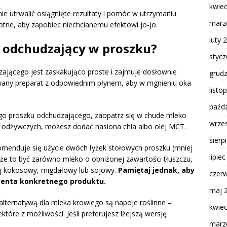
kwie
anie utrwalić osiągnięte rezultaty i pomóc w utrzymaniu
marz
totne, aby zapobiec niechcianemu efektowi jo-jo.
luty 
l odchudzający w proszku?
styc
ającego jest zaskakująco proste i zajmuje dosłownie
grud
wany preparat z odpowiednim płynem, aby w mgnieniu oka
listo
paźdz
o proszku odchudzającego, zaopatrz się w chude mleko
wrze
 odżywczych, możesz dodać nasiona chia albo olej MCT.
sierp
komenduje się użycie dwóch łyżek stołowych proszku (mniej
lipie
oże to być zarówno mleko o obniżonej zawartości tłuszczu,
apój kokosowy, migdałowy lub sojowy.
Pamiętaj jednak, aby
czer
centa konkretnego produktu.
maj 
lternatywą dla mleka krowiego są napoje roślinne –
kwie
tóre z możliwości. Jeśli preferujesz lżejszą wersję
marz