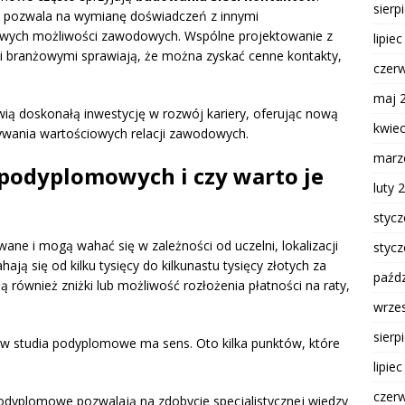
sierp
h pozwala na wymianę doświadczeń z innymi
owych możliwości zawodowych. Wspólne projektowanie z
lipie
i branżowymi sprawiają, że można zyskać cenne kontakty,
czer
maj 
 doskonałą inwestycję w rozwój kariery, oferując nową
kwie
ywania wartościowych relacji zawodowych.
marz
 podyplomowych i czy warto je
luty 
styc
ne i mogą wahać się w zależności od uczelni, lokalizacji
styc
ają się od kilku tysięcy do kilkunastu tysięcy złotych za
paźdz
ują również zniżki lub możliwość rozłożenia płatności na raty,
wrze
sierp
a w studia podyplomowe ma sens. Oto kilka punktów, które
lipie
czer
odyplomowe pozwalają na zdobycie specjalistycznej wiedzy