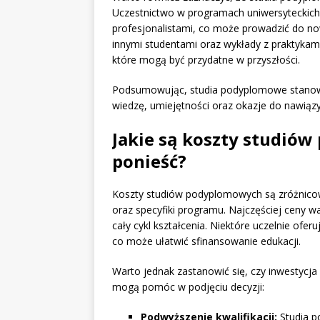
Uczestnictwo w programach uniwersyteckic
profesjonalistami, co może prowadzić do n
innymi studentami oraz wykłady z praktykam
które mogą być przydatne w przyszłości.
Podsumowując, studia podyplomowe stanowią
wiedzę, umiejętności oraz okazje do nawiąz
Jakie są koszty studiów
ponieść?
Koszty studiów podyplomowych są zróżnicowa
oraz specyfiki programu. Najczęściej ceny wah
cały cykl kształcenia. Niektóre uczelnie ofer
co może ułatwić sfinansowanie edukacji.
Warto jednak zastanowić się, czy inwestycj
mogą pomóc w podjęciu decyzji:
Podwyższenie kwalifikacji:
Studia p