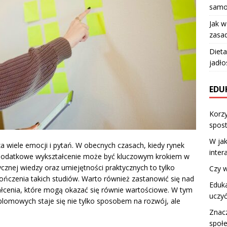
samo
Jak 
zasad
Dieta
jadło
EDU
Korzy
spost
W jak
 wiele emocji i pytań. W obecnych czasach, kiedy rynek
inter
w dodatkowe wykształcenie może być kluczowym krokiem w
tycznej wiedzy oraz umiejętności praktycznych to tylko
Czy w
kończenia takich studiów. Warto również zastanowić się nad
Eduka
łcenia, które mogą okazać się równie wartościowe. W tym
uczyć
lomowych staje się nie tylko sposobem na rozwój, ale
Znacz
społ