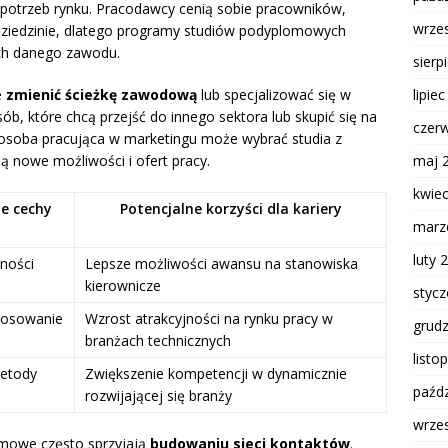
potrzeb rynku. Pracodawcy cenią sobie pracowników,
wrze
dziedzinie, dlatego programy studiów podyplomowych
ach danego zawodu.
sierp
lipie
e
zmienić ścieżkę zawodową
lub specjalizować się w
sób, które chcą przejść do innego sektora lub skupić się na
czer
, osoba pracująca w marketingu może wybrać studia z
maj 
ią nowe możliwości i ofert pracy.
kwie
e cechy
Potencjalne korzyści dla kariery
marz
luty 
ności
Lepsze możliwości awansu na stanowiska
kierownicze
styc
tosowanie
Wzrost atrakcyjności na rynku pracy w
grud
branżach technicznych
listo
etody
Zwiększenie kompetencji w dynamicznie
paźdz
rozwijającej się branży
wrze
omowe często sprzyjają
budowaniu sieci kontaktów
.