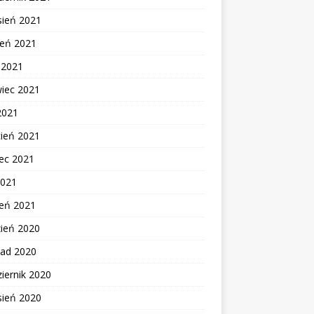
sień 2021
ień 2021
c 2021
wiec 2021
2021
cień 2021
ec 2021
2021
zeń 2021
zień 2020
pad 2020
iernik 2020
sień 2020