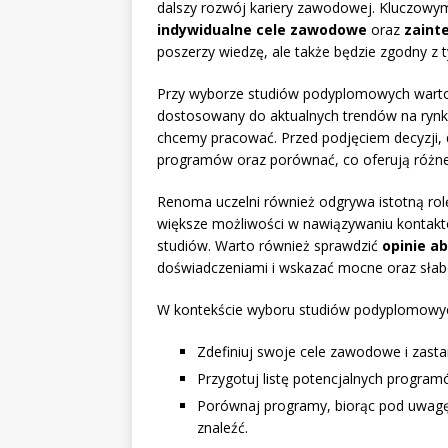
dalszy rozwój kariery zawodowej. Kluczowym
indywidualne cele zawodowe
oraz
zaint
poszerzy wiedzę, ale także będzie zgodny z 
Przy wyborze studiów podyplomowych wart
dostosowany do aktualnych trendów na rynku
chcemy pracować. Przed podjęciem decyzji, 
programów oraz porównać, co oferują różne 
Renoma uczelni również odgrywa istotną ro
większe możliwości w nawiązywaniu kontak
studiów. Warto również sprawdzić
opinie a
doświadczeniami i wskazać mocne oraz słab
W kontekście wyboru studiów podyplomowyc
Zdefiniuj swoje cele zawodowe i zasta
Przygotuj listę potencjalnych programów
Porównaj programy, biorąc pod uwagę i
znaleźć.