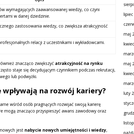
sierp
tów wymagających zaawansowanej wiedzy, co czyni
lipie
rtami w danej dziedzinie.
czer
cznego zastosowania wiedzy, co zwiększa atrakcyjność
maj 
rofesjonalnych relacji z uczestnikami i wykładowcami.
kwie
marz
ównież znacząco zwiększyć
atrakcyjność na rynku
maj 
często staje się decydującym czynnikiem podczas rekrutacji,
kwie
wego lub podwyżki.
marz
 wpływają na rozwój kariery?
luty 
styc
arne wśród osób pragnących rozwijać swoją karierę
tóre mogą znacząco przyspieszyć awans zawodowy oraz
grud
listo
omowych jest
nabycie nowych umiejętności i wiedzy
,
paźdz