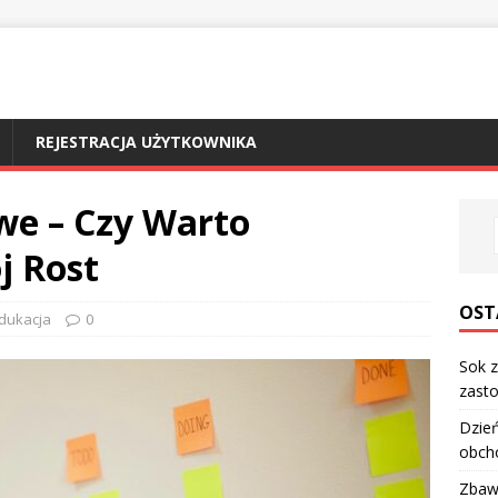
REJESTRACJA UŻYTKOWNIKA
we – Czy Warto
j Rost
OST
dukacja
0
Sok z
zasto
Dzień
obch
Zbawi