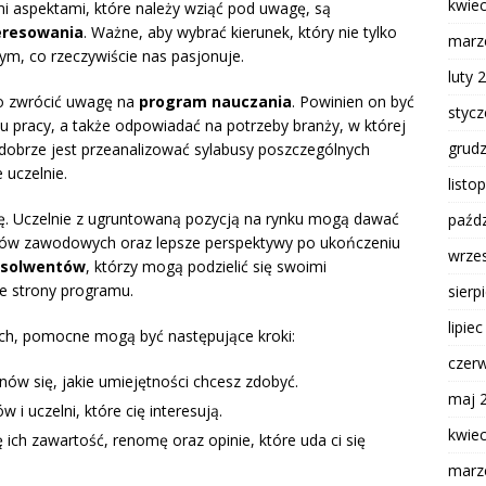
kwie
i aspektami, które należy wziąć pod uwagę, są
eresowania
. Ważne, aby wybrać kierunek, który nie tylko
marz
tym, co rzeczywiście nas pasjonuje.
luty 
o zwrócić uwagę na
program nauczania
. Powinien on być
styc
 pracy, a także odpowiadać na potrzeby branży, w której
grud
dobrze jest przeanalizować sylabusy poszczególnych
uczelnie.
listo
lę. Uczelnie z ugruntowaną pozycją na rynku mogą dawać
paźdz
tów zawodowych oraz lepsze perspektywy po ukończeniu
wrze
bsolwentów
, którzy mogą podzielić się swoimi
e strony programu.
sierp
lipie
h, pomocne mogą być następujące kroki:
czer
nów się, jakie umiejętności chcesz zdobyć.
maj 
 i uczelni, które cię interesują.
kwie
ch zawartość, renomę oraz opinie, które uda ci się
marz