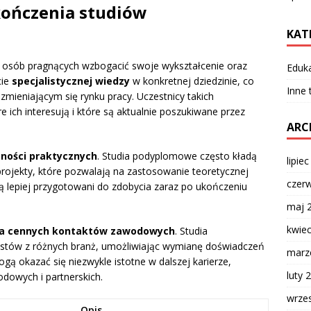
ukończenia studiów
KAT
 osób pragnących wzbogacić swoje wykształcenie oraz
Eduk
cie
specjalistycznej wiedzy
w konkretnej dziedzinie, co
Inne
zmieniającym się rynku pracy. Uczestnicy takich
 ich interesują i które są aktualnie poszukiwane przez
ARC
tności praktycznych
. Studia podyplomowe często kładą
lipie
 projekty, które pozwalają na zastosowanie teoretycznej
czer
ą lepiej przygotowani do zdobycia zaraz po ukończeniu
maj 
kwie
ia cennych kontaktów zawodowych
. Studia
stów z różnych branż, umożliwiając wymianę doświadczeń
marz
ogą okazać się niezwykle istotne w dalszej karierze,
luty 
dowych i partnerskich.
wrze
Opis