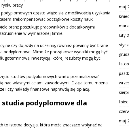
 rynku pracy.
maj 
podyplomowych często wiąże się z możliwością uzyskania
kwie
czasem zrekompensować początkowe koszty nauki.
marz
iele branż poszukuje pracowników z dodatkowymi
 zatrudnienie w wymarzonej firmie.
luty 
styc
cyjne czy dojazdy na uczelnię, również powinny być brane
dia podyplomowe. Mimo że początkowe wydatki mogą być
grud
długoterminową inwestycją, której rezultaty mogą być
listo
paźdz
oczęciu studiów podyplomowych warto przeanalizować
wrze
 się nad własnymi celami zawodowymi. Dzięki temu można
sze i czy nakłady finansowe naprawdę się opłacą.
sierp
 studia podyplomowe dla
lipie
czer
maj 
 to istotna decyzja, która może znacząco wpłynąć na