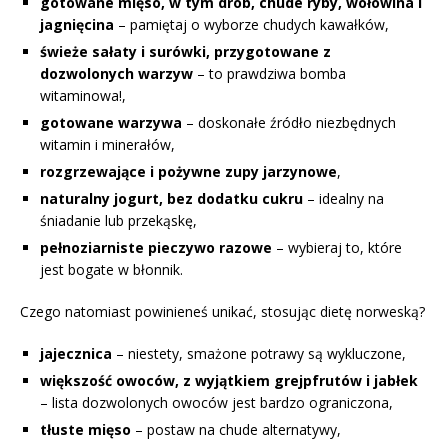
gotowane mięso, w tym drób, chude ryby, wołowina i
jagnięcina
– pamiętaj o wyborze chudych kawałków,
świeże sałaty i surówki, przygotowane z
dozwolonych warzyw
– to prawdziwa bomba
witaminowa!,
gotowane warzywa
– doskonałe źródło niezbędnych
witamin i minerałów,
rozgrzewające i pożywne zupy jarzynowe
,
naturalny jogurt, bez dodatku cukru
– idealny na
śniadanie lub przekąskę,
pełnoziarniste pieczywo razowe
– wybieraj to, które
jest bogate w błonnik.
Czego natomiast powinieneś unikać, stosując dietę norweską?
jajecznica
– niestety, smażone potrawy są wykluczone,
większość owoców, z wyjątkiem grejpfrutów i jabłek
– lista dozwolonych owoców jest bardzo ograniczona,
tłuste mięso
– postaw na chude alternatywy,