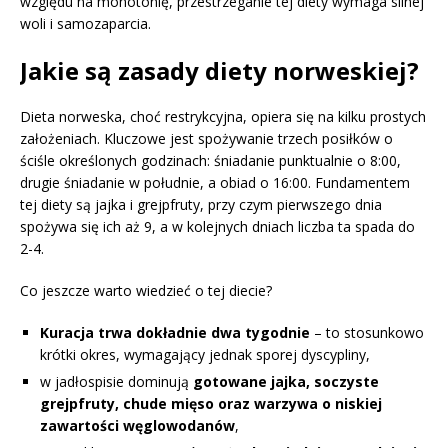
względu na monotonię, przestrzeganie tej diety wymaga silnej
woli i samozaparcia.
Jakie są zasady diety norweskiej?
Dieta norweska, choć restrykcyjna, opiera się na kilku prostych
założeniach. Kluczowe jest spożywanie trzech posiłków o
ściśle określonych godzinach: śniadanie punktualnie o 8:00,
drugie śniadanie w południe, a obiad o 16:00. Fundamentem
tej diety są jajka i grejpfruty, przy czym pierwszego dnia
spożywa się ich aż 9, a w kolejnych dniach liczba ta spada do
2-4.
Co jeszcze warto wiedzieć o tej diecie?
Kuracja trwa dokładnie dwa tygodnie
– to stosunkowo
krótki okres, wymagający jednak sporej dyscypliny,
w jadłospisie dominują
gotowane jajka, soczyste
grejpfruty, chude mięso oraz warzywa o niskiej
zawartości węglowodanów
,