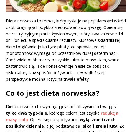
Dieta norweska to temat, który zyskuje na popularności wśród
osób pragnących szybko zredukować swoją wagę. Opiera się
na restrykcyjnym planie żywieniowym, który trwa zaledwie 14
dni i obiecuje spektakularne rezultaty. Kluczowe składniki tej
diety to głównie jajka i grejpfruty, co sprawia, że jej
monotonność wymaga od uczestników dużej determinacji.
Choć wiele osób marzy o szybkiej utracie masy ciała, warto
zastanowić się, jakie konsekwencje niesie ze sobą tak
niskokaloryczny sposób odżywiania i czy w dłuższej
perspektywie można liczyć na trwałe efekty.
Co to jest dieta norweska?
Dieta norweska to wymagający sposób żywienia trwający
tylko dwa tygodnie
, którego celem jest szybka
redukcja
masy ciała
. Opiera się na spożywaniu
wyłącznie trzech
posiłków dziennie
, a jej podstawą są
jajka i grejpfruty
. Ze