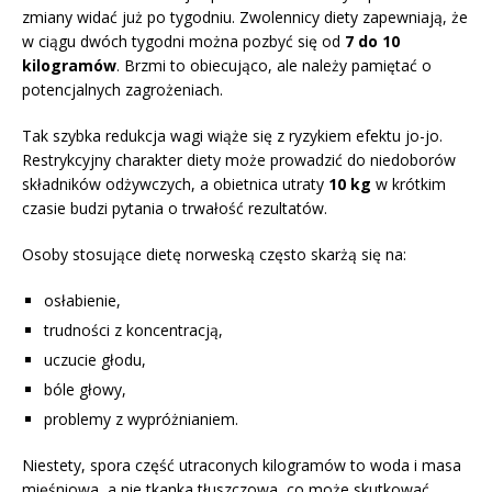
zmiany widać już po tygodniu. Zwolennicy diety zapewniają, że
w ciągu dwóch tygodni można pozbyć się od
7 do 10
kilogramów
. Brzmi to obiecująco, ale należy pamiętać o
potencjalnych zagrożeniach.
Tak szybka redukcja wagi wiąże się z ryzykiem efektu jo-jo.
Restrykcyjny charakter diety może prowadzić do niedoborów
składników odżywczych, a obietnica utraty
10 kg
w krótkim
czasie budzi pytania o trwałość rezultatów.
Osoby stosujące dietę norweską często skarżą się na:
osłabienie,
trudności z koncentracją,
uczucie głodu,
bóle głowy,
problemy z wypróżnianiem.
Niestety, spora część utraconych kilogramów to woda i masa
mięśniowa, a nie tkanka tłuszczowa, co może skutkować