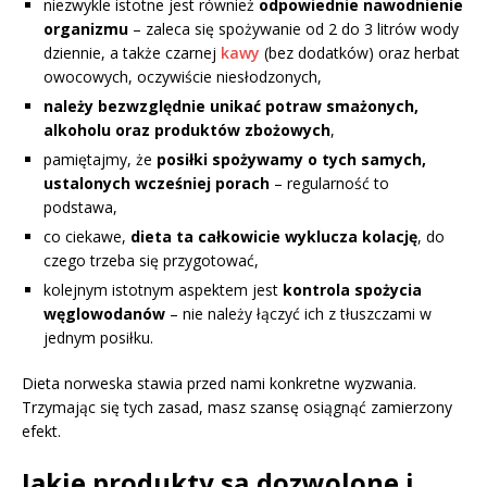
niezwykle istotne jest również
odpowiednie nawodnienie
organizmu
– zaleca się spożywanie od 2 do 3 litrów wody
dziennie, a także czarnej
kawy
(bez dodatków) oraz herbat
owocowych, oczywiście niesłodzonych,
należy bezwzględnie unikać potraw smażonych,
alkoholu oraz produktów zbożowych
,
pamiętajmy, że
posiłki spożywamy o tych samych,
ustalonych wcześniej porach
– regularność to
podstawa,
co ciekawe,
dieta ta całkowicie wyklucza kolację
, do
czego trzeba się przygotować,
kolejnym istotnym aspektem jest
kontrola spożycia
węglowodanów
– nie należy łączyć ich z tłuszczami w
jednym posiłku.
Dieta norweska stawia przed nami konkretne wyzwania.
Trzymając się tych zasad, masz szansę osiągnąć zamierzony
efekt.
Jakie produkty są dozwolone i