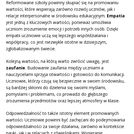
Reformowane szkoły powinny skupiać się na promowaniu
wartości, które wspierają zarówno rozwój uczniów, jak i
relacje interpersonalne w środowisku edukacyjnym.
Empatia
jest jedną z kluczowych wartości, ponieważ umożliwia
uczniom zrozumienie emocji i potrzeb innych osób. Dzięki
empatii uczniowie uczą się lepszego współdziałania i
współpracy, co jest niezwykle istotne w dzisiejszym,
zglobalizowanym świecie.
Kolejną wartości, na którą warto zwrócić uwagę, jest
zaufanie
. Budowanie zaufania między uczniami a
nauczycielami sprzyja otwartości i gotowości do komunikacji.
Uczniowie, którzy czują się bezpiecznie w swoim środowisku,
są bardziej skłonni do dzielenia się swoimi myślami,
pomysłami i problemami, co prowadzi do głębszego
zrozumienia przedmiotów oraz lepszej atmosfery w klasie.
Odpowiedzialność to także istotny element promowanych
wartości. Uczniowie powinni być zachęcani do podejmowania
odpowiedzialności za swoje działania, zarówno w kontekście
nauki, jak i w relacjach z rówieśnikami. Wspieranie