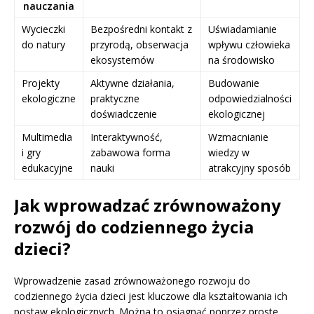
nauczania
Wycieczki
Bezpośredni kontakt z
Uświadamianie
do natury
przyrodą, obserwacja
wpływu człowieka
ekosystemów
na środowisko
Projekty
Aktywne działania,
Budowanie
ekologiczne
praktyczne
odpowiedzialności
doświadczenie
ekologicznej
Multimedia
Interaktywność,
Wzmacnianie
i gry
zabawowa forma
wiedzy w
edukacyjne
nauki
atrakcyjny sposób
Jak wprowadzać zrównoważony
rozwój do codziennego życia
dzieci?
Wprowadzenie zasad zrównoważonego rozwoju do
codziennego życia dzieci jest kluczowe dla kształtowania ich
postaw ekologicznych. Można to osiągnąć poprzez proste,