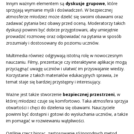
Innym ważnym elementem są
dyskusje grupowe
, które
sprzyjają wymianie myśli i doświadczeń. W bezpiecznej
atmosferze młodzież może dzielić się swoimi obawami oraz
zadawać pytania bez obawy przed oceną. Moderatorzy takich
dyskusji powinni być dobrze przygotowani, aby umiejętnie
prowadzić rozmowę oraz odpowiadać na pytania w sposób
zrozumiały i dostosowany do poziomu uczniów.
Multimedia również odgrywają istotną rolę w nowoczesnym
nauczaniu. Filmy, prezentacje czy interaktywne aplikacje mogą
przyciągnąć uwagę uczniów i ułatwić im przyswajanie wiedzy.
Korzystanie z takich materiałów edukacyjnych sprawia, że
temat staje się bardziej przystępny i interesujący.
Ważne jest także stworzenie
bezpiecznej przestrzeni
, w
której młodzież czuje się komfortowo. Taka atmosfera sprzyja
otwartości i chęci do dzielenia się obawami. Nauczyciele
powinni być dostępni i gotowi do wysłuchania uczniów, a także
im pomagać w rozwiewaniu wątpliwości.
Ogólnie rzecz biorąc, zastosowanie różnorodnych metod