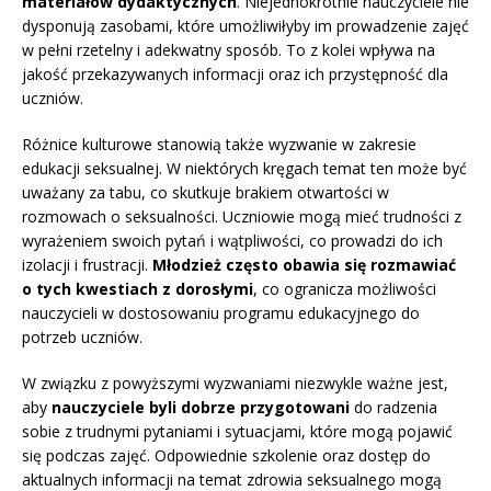
materiałów dydaktycznych
. Niejednokrotnie nauczyciele nie
dysponują zasobami, które umożliwiłyby im prowadzenie zajęć
w pełni rzetelny i adekwatny sposób. To z kolei wpływa na
jakość przekazywanych informacji oraz ich przystępność dla
uczniów.
Różnice kulturowe stanowią także wyzwanie w zakresie
edukacji seksualnej. W niektórych kręgach temat ten może być
uważany za tabu, co skutkuje brakiem otwartości w
rozmowach o seksualności. Uczniowie mogą mieć trudności z
wyrażeniem swoich pytań i wątpliwości, co prowadzi do ich
izolacji i frustracji.
Młodzież często obawia się rozmawiać
o tych kwestiach z dorosłymi
, co ogranicza możliwości
nauczycieli w dostosowaniu programu edukacyjnego do
potrzeb uczniów.
W związku z powyższymi wyzwaniami niezwykle ważne jest,
aby
nauczyciele byli dobrze przygotowani
do radzenia
sobie z trudnymi pytaniami i sytuacjami, które mogą pojawić
się podczas zajęć. Odpowiednie szkolenie oraz dostęp do
aktualnych informacji na temat zdrowia seksualnego mogą