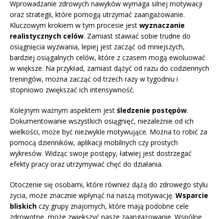
Wprowadzanie zdrowych nawyków wymaga silnej motywacji
oraz strategii, które pomogą utrzymać zaangażowanie.
Kluczowym krokiem w tym procesie jest
wyznaczanie
realistycznych celów
. Zamiast stawiać sobie trudne do
osiągnięcia wyzwania, lepiej jest zacząć od mniejszych,
bardziej osiągalnych celów, które z czasem mogą ewoluować
w większe. Na przykład, zamiast dążyć od razu do codziennych
treningów, można zacząć od trzech razy w tygodniu i
stopniowo zwiększać ich intensywność.
Kolejnym ważnym aspektem jest
śledzenie postępów
.
Dokumentowanie wszystkich osiągnięć, niezależnie od ich
wielkości, może być niezwykle motywujące. Można to robić za
pomocą dzienników, aplikacji mobilnych czy prostych
wykresów. Widząc swoje postępy, łatwiej jest dostrzegać
efekty pracy oraz utrzymywać chęć do działania.
Otoczenie się osobami, które również dążą do zdrowego stylu
życia, może znacznie wpłynąć na naszą motywację.
Wsparcie
bliskich
czy grupy znajomych, które mają podobne cele
zdrowotne, może zwiększyć nasze zaangażowanie. Wspólne