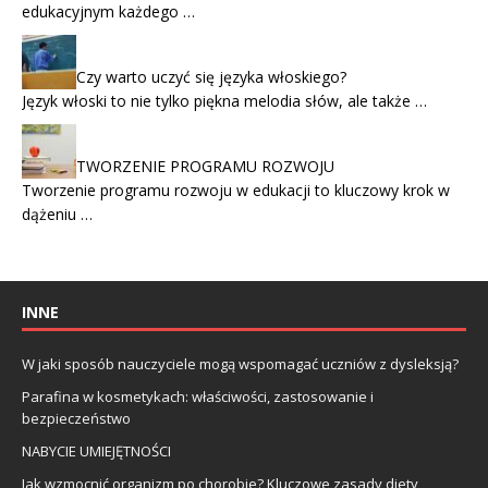
edukacyjnym każdego …
Czy warto uczyć się języka włoskiego?
Język włoski to nie tylko piękna melodia słów, ale także …
TWORZENIE PROGRAMU ROZWOJU
Tworzenie programu rozwoju w edukacji to kluczowy krok w
dążeniu …
INNE
W jaki sposób nauczyciele mogą wspomagać uczniów z dysleksją?
Parafina w kosmetykach: właściwości, zastosowanie i
bezpieczeństwo
NABYCIE UMIEJĘTNOŚCI
Jak wzmocnić organizm po chorobie? Kluczowe zasady diety