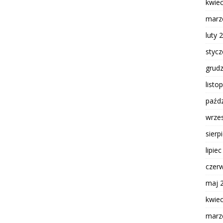
kwie
marz
luty 
styc
grud
listo
paźdz
wrze
sierp
lipie
czer
maj 
kwie
marz