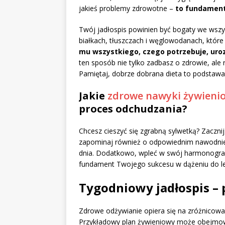
jakieś problemy zdrowotne –
to fundament
Twój jadłospis powinien być bogaty we wszy
białkach, tłuszczach i węglowodanach, któr
mu wszystkiego, czego potrzebuje, uroz
ten sposób nie tylko zadbasz o zdrowie, ale
Pamiętaj, dobrze dobrana dieta to podstawa
Jakie
zdrowe nawyki żywieni
proces odchudzania?
Chcesz cieszyć się zgrabną sylwetką? Zaczni
zapominaj również o odpowiednim nawodnien
dnia. Dodatkowo, wpleć w swój harmonogram 
fundament Twojego sukcesu w dążeniu do le
Tygodniowy jadłospis – 
Zdrowe odżywianie opiera się na zróżnicow
Przykładowy plan żywieniowy może obejmować 