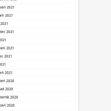
sień 2021
ień 2021
c 2021
wiec 2021
2021
cień 2021
ec 2021
2021
zeń 2021
zień 2020
pad 2020
iernik 2020
sień 2020