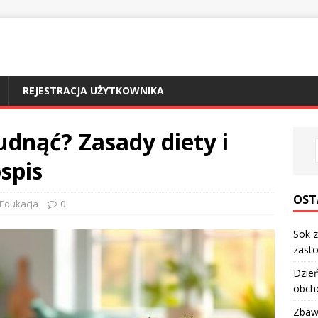
REJESTRACJA UŻYTKOWNIKA
udnąć? Zasady diety i
spis
OST
Edukacja
0
Sok z
zasto
Dzień
obch
Zbawi