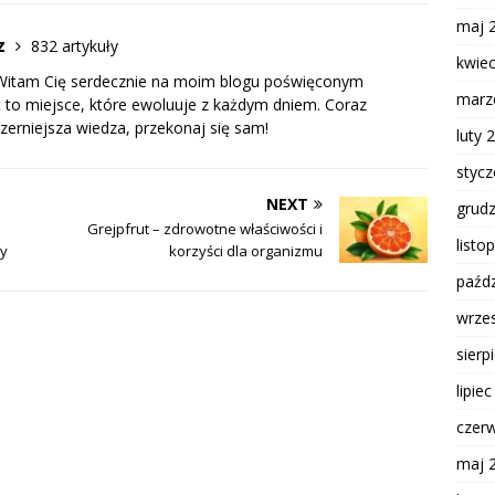
maj 
cz
832 artykuły
kwie
j. Witam Cię serdecznie na moim blogu poświęconym
marz
t to miejsce, które ewoluuje z każdym dniem. Coraz
zerniejsza wiedza, przekonaj się sam!
luty 
styc
NEXT
grud
Grejpfrut – zdrowotne właściwości i
listo
ry
korzyści dla organizmu
paźdz
wrze
sierp
lipie
czer
maj 