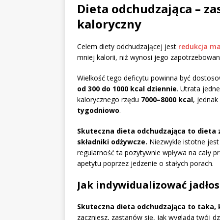
Dieta odchudzająca – zas
kaloryczny
Celem diety odchudzającej jest
redukcja ma
mniej kalorii, niż wynosi jego zapotrzebowa
Wielkość tego deficytu powinna być dostoso
od 300 do 1000 kcal dziennie
. Utrata jed
kalorycznego rzędu
7000–8000 kcal
, jednak
tygodniowo
.
Skuteczna dieta odchudzająca to dieta
składniki odżywcze.
Niezwykle istotne jes
regularność ta pozytywnie wpływa na cały p
apetytu poprzez jedzenie o stałych porach.
Jak indywidualizować jadłos
Skuteczna dieta odchudzająca to taka, k
zaczniesz, zastanów się, jak wygląda twój dz