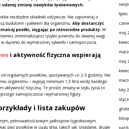
sierp
 udanej zmiany nawyków żywieniowych.
lipie
stkie niezbędne składniki odżywcze. Nie zapominaj o
czer
e są budulcem i paliwem dla organizmu.
Aby dostarczyć
maicaj posiłki, sięgając po różnorodne produkty.
W
maj 
 również zminimalizujesz ryzyko powrotu do dawnej wagi.
kwie
 w dążeniu do wymarzonej sylwetki i samopoczucia.
marz
owe
i aktywność fizyczna wspierają
maj 
kwie
j od regularnych posiłków, spożywanych co 2-3 godziny. Nie
marz
iu organizmu – wypijaj minimum 1,5 litra wody każdego
aktywność fizyczną. Te proste zmiany w stylu życia to
luty 
pszego samopoczucia i wymarzonej figury.
styc
przykłady i lista zakupów
grud
listo
anym, pełnowartościowym jadłospisie tygodniowym.
pięć posiłków w ciągu dnia, takich jak: śniadanie, drugie
paźdz