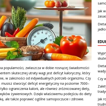
samo
Jak 
zasad
Dieta
jadło
EDU
Wypry
skute
Dieta
 na popularności, zwłaszcza w dobie rosnącej świadomości
wady
tem skutecznej utraty wagi jest deficyt kaloryczny, który
ie, w zależności od indywidualnych potrzeb organizmu. Czy
Czy w
 musisz stworzyć deficyt energetyczny na poziomie 7000–
Zalet
lko ograniczenia kalorii, ale również zróżnicowanej diety,
trady
wyków żywieniowych. Dzięki właściwemu podejściu do diety
Jak r
ę, ale także poprawić ogólne samopoczucie i zdrowie.
trud