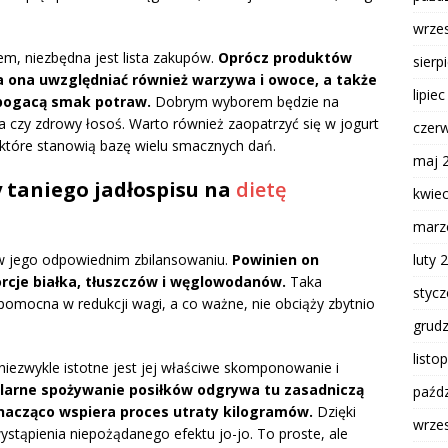
wrze
em, niezbędna jest lista zakupów.
Oprócz produktów
sierp
na ona uwzględniać również warzywa i owoce, a także
lipie
zbogacą smak potraw.
Dobrym wyborem będzie na
aka czy zdrowy łosoś. Warto również zaopatrzyć się w jogurt
czer
, które stanowią bazę wielu smacznych dań.
maj 
y taniego jadłospisu na
dietę
kwie
marz
luty 
i w jego odpowiednim zbilansowaniu.
Powinien on
rcje białka, tłuszczów i węglowodanów.
Taka
styc
omocna w redukcji wagi, a co ważne, nie obciąży zbytnio
grud
listo
 niezwykle istotne jest jej właściwe skomponowanie i
larne spożywanie posiłków odgrywa tu zasadniczą
paźdz
nacząco wspiera proces utraty kilogramów.
Dzięki
wrze
stąpienia niepożądanego efektu jo-jo. To proste, ale