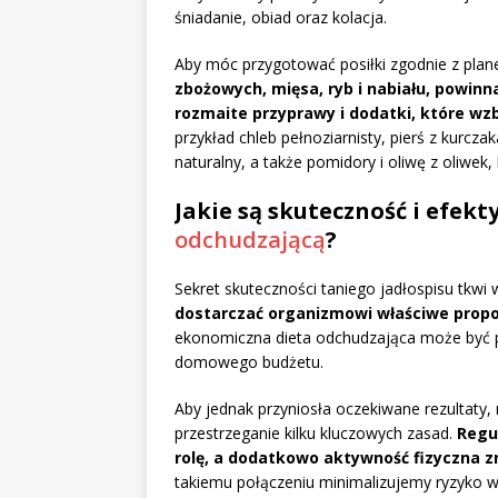
śniadanie, obiad oraz kolacja.
Aby móc przygotować posiłki zgodnie z plan
zbożowych, mięsa, ryb i nabiału, powin
rozmaite przyprawy i dodatki, które w
przykład chleb pełnoziarnisty, pierś z kurcz
naturalny, a także pomidory i oliwę z oliwek
Jakie są skuteczność i efekt
odchudzającą
?
Sekret skuteczności taniego jadłospisu tkw
dostarczać organizmowi właściwe propo
ekonomiczna dieta odchudzająca może być p
domowego budżetu.
Aby jednak przyniosła oczekiwane rezultaty,
przestrzeganie kilku kluczowych zasad.
Regu
rolę, a dodatkowo aktywność fizyczna z
takiemu połączeniu minimalizujemy ryzyko wy