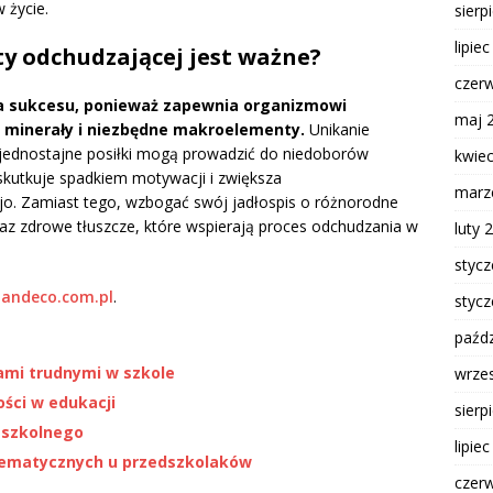
 życie.
sierp
lipie
ty odchudzającej jest ważne?
czer
a sukcesu, ponieważ zapewnia organizmowi
maj 
, minerały i niezbędne makroelementy.
Unikanie
ż jednostajne posiłki mogą prowadzić do niedoborów
kwie
skutkuje spadkiem motywacji i zwiększa
marz
jo. Zamiast tego, wzbogać swój jadłospis o różnorodne
raz zdrowe tłuszcze, które wspierają proces odchudzania w
luty 
styc
handeco.com.pl
.
styc
paźdz
ami trudnymi w szkole
wrze
ości w edukacji
sierp
 szkolnego
lipie
tematycznych u przedszkolaków
czer