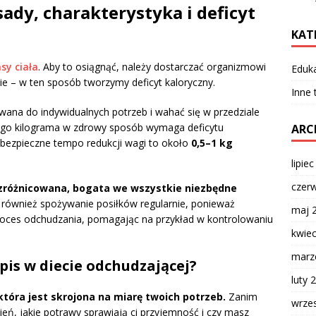
ady, charakterystyka i deficyt
KAT
sy ciała
. Aby to osiągnąć, należy dostarczać organizmowi
Eduk
nie – w ten sposób tworzymy deficyt kaloryczny.
Inne
wana do indywidualnych potrzeb i wahać się w przedziale
nego kilograma w zdrowy sposób wymaga deficytu
ARC
 bezpieczne tempo redukcji wagi to około
0,5–1 kg
lipie
czer
 zróżnicowana, bogata we wszystkie niezbędne
t również spożywanie posiłków regularnie, ponieważ
maj 
roces odchudzania, pomagając na przykład w kontrolowaniu
kwie
marz
pis w diecie odchudzającej?
luty 
tóra jest skrojona na miarę twoich potrzeb.
Zanim
wrze
ień, jakie potrawy sprawiają ci przyjemność i czy masz