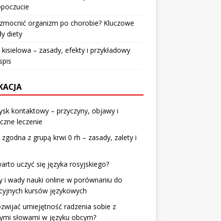
poczucie
wzmocnić organizm po chorobie? Kluczowe
y diety
 kisielowa – zasady, efekty i przykładowy
spis
KACJA
sk kontaktowy – przyczyny, objawy i
czne leczenie
 zgodna z grupą krwi 0 rh – zasady, zalety i
arto uczyć się języka rosyjskiego?
y i wady nauki online w porównaniu do
cyjnych kursów językowych
ozwijać umiejętność radzenia sobie z
nymi słowami w języku obcym?