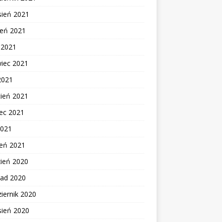
sień 2021
ień 2021
c 2021
wiec 2021
2021
cień 2021
ec 2021
2021
zeń 2021
zień 2020
pad 2020
iernik 2020
sień 2020