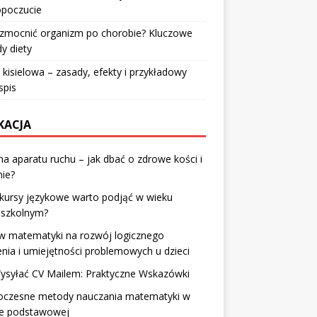
poczucie
wzmocnić organizm po chorobie? Kluczowe
y diety
 kisielowa – zasady, efekty i przykładowy
spis
KACJA
na aparatu ruchu – jak dbać o zdrowe kości i
ie?
 kursy językowe warto podjąć w wieku
dszkolnym?
w matematyki na rozwój logicznego
nia i umiejętności problemowych u dzieci
Wysyłać CV Mailem: Praktyczne Wskazówki
czesne metody nauczania matematyki w
le podstawowej