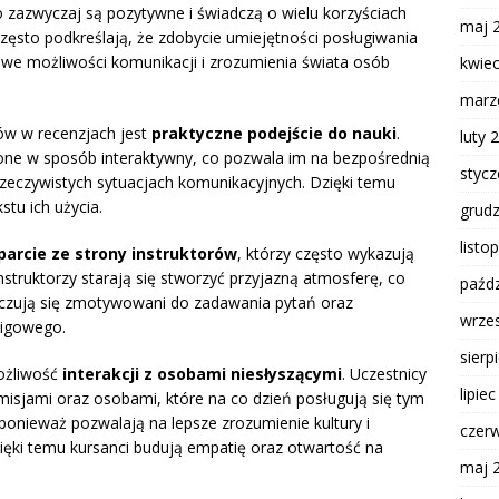
zazwyczaj są pozytywne i świadczą o wielu korzyściach
maj 
zęsto podkreślają, że zdobycie umiejętności posługiwania
we możliwości komunikacji i zrozumienia świata osób
kwie
marz
ów w recenzjach jest
praktyczne podejście do nauki
.
luty 
zone w sposób interaktywny, co pozwala im na bezpośrednią
styc
a rzeczywistych sytuacjach komunikacyjnych. Dzięki temu
stu ich użycia.
grud
listo
arcie ze strony instruktorów
, którzy często wykazują
nstruktorzy starają się stworzyć przyjazną atmosferę, co
paźdz
cy czują się zmotywowani do zadawania pytań oraz
wrze
migowego.
sierp
ożliwość
interakcji z osobami niesłyszącymi
. Uczestnicy
lipie
isjami oraz osobami, które na co dzień posługują się tym
 ponieważ pozwalają na lepsze zrozumienie kultury i
czer
ęki temu kursanci budują empatię oraz otwartość na
maj 