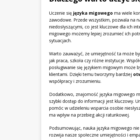
Uczenie się
języka migowego
ma wiele kor
zawodowe. Przede wszystkim, pozwala na na
niedosłyszącymi, co jest kluczowe dla ich in
migowego możemy lepiej zrozumieć ich potr
sytuacjach.
Warto zauważyć, że umiejętność ta może być
jak praca, szkoła czy różne instytucje. Wsp
posługiwanie się językiem migowym może by
klientami. Dzięki temu tworzymy bardziej
ot
współpracy i zrozumieniu.
Dodatkowo, znajomość języka migowego moż
szybki dostęp do informacji jest kluczowy
pomóc w udzieleniu wsparcia osobie niesłys
ma wpływ na przebieg akcji ratunkowej.
Podsumowując, nauka języka migowego nie t
rozwija nasze społeczne umiejętności i empa