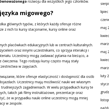
zrównoważonego
rozwoju dla wszystkich jego członków.
sierp
w języka migowego?
lipie
czer
ilka głównych typów, z których każdy oferuje różne
maj 
ze z nich to kursy stacjonarne, kursy online oraz
kwie
marz
nych placówkach edukacyjnych lub w centrach kulturalnych.
cielem oraz innymi uczestnikami, co sprzyja interakcji i
maj 
riału. Uczestnicy mogą zadawać pytania na bieżąco, a
kwie
e ćwiczenia. Tego rodzaju kursy często mają stały
estnictwa w zajęciach.
marz
luty 
związanie, które oferuje elastyczność i dostępność dla osób
dojazdach. Uczestnicy mają możliwość nauki we własnym
styc
trudniejszych zagadnieniach. W wielu przypadkach kursy te
grud
h, takich jak filmy instruktażowe, prezentacje oraz
żyć, że w przypadku nauki online uczestnicy mogą mniej
listo
cji w zespole.
paźdz