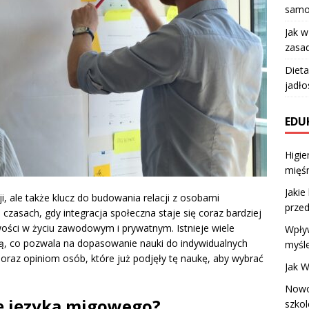
samo
Jak 
zasad
Dieta
jadło
EDU
Higie
mięśn
Jakie
i, ale także klucz do budowania relacji z osobami
prze
czasach, gdy integracja społeczna staje się coraz bardziej
wości w życiu zawodowym i prywatnym. Istnieje wiele
Wpły
cią, co pozwala na dopasowanie nauki do indywidualnych
myśle
oraz opiniom osób, które już podjęły tę naukę, aby wybrać
Jak 
Nowo
ię języka migowego?
szko