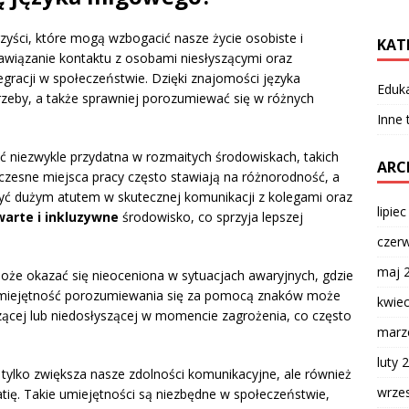
zyści, które mogą wzbogacić nasze życie osobiste i
KAT
wiązanie kontaktu z osobami niesłyszącymi oraz
tegracji w społeczeństwie. Dzięki znajomości języka
Eduk
zeby, a także sprawniej porozumiewać się w różnych
Inne
 niezwykle przydatna w rozmaitych środowiskach, takich
ARC
ółczesne miejsca pracy często stawiają na różnorodność, a
ć dużym atutem w skutecznej komunikacji z kolegami oraz
lipie
warte i inkluzywne
środowisko, co sprzyja lepszej
czer
maj 
e okazać się nieoceniona w sytuacjach awaryjnych, gdzie
. Umiejętność porozumiewania się za pomocą znaków może
kwie
zącej lub niedosłyszącej w momencie zagrożenia, co często
marz
luty 
ylko zwiększa nasze zdolności komunikacyjne, ale również
wrze
tię. Takie umiejętności są niezbędne w społeczeństwie,