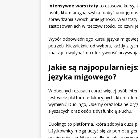
Intensywne warsztaty
to czasowe kursy, k
osób, które pragną szybko nabyć umiejętno
sprawdzania swoich umiejętności. Warsztaty 
zastosowaniach w rzeczywistości, co czyni 
Wybór odpowiedniego kursu języka migowego 
potrzeb. Niezależnie od wyboru, każdy z ty
znacząco wpłynąć na efektywność przyswaja
Jakie są najpopularniej
języka migowego?
W obecnych czasach coraz więcej osób inter
jest wiele platform edukacyjnych, które ofe
wymienić Duolingo, Udemy oraz lokalne organi
słyszących oraz osób z dysfunkcją słuchu.
Duolingo to platforma, która zdobyła dużą p
Użytkownicy mogą uczyć się za pomocą gier i
przyjemniejszy. W przypadku języka migowe