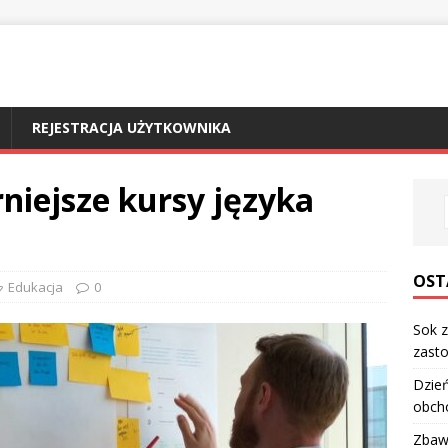
REJESTRACJA UŻYTKOWNIKA
rniejsze kursy języka
OST
Edukacja
0
Sok z
zasto
Dzień
obch
Zbawi