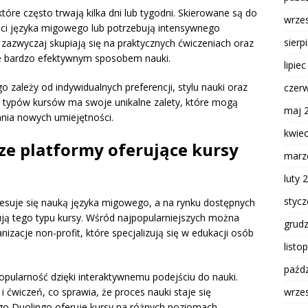
tóre często trwają kilka dni lub tygodni. Skierowane są do
wrze
ści języka migowego lub potrzebują intensywnego
sierp
zazwyczaj skupiają się na praktycznych ćwiczeniach oraz
je bardzo efektywnym sposobem nauki.
lipie
zależy od indywidualnych preferencji, stylu nauki oraz
czer
ch typów kursów ma swoje unikalne zalety, które mogą
maj 
nia nowych umiejętności.
kwie
sze platformy oferujące kursy
marz
luty 
styc
esuje się nauką języka migowego, a na rynku dostępnych
rują tego typu kursy. Wśród najpopularniejszych można
grud
zacje non-profit, które specjalizują się w edukacji osób
listo
paźdz
opularność dzięki interaktywnemu podejściu do nauki.
wrze
 ćwiczeń, co sprawia, że proces nauki staje się
go Duolingo oferuje kursy na różnych poziomach