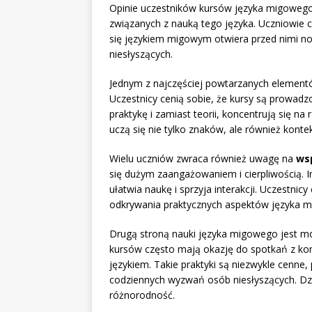
Opinie uczestników kursów języka migowego 
związanych z nauką tego języka. Uczniowie c
się językiem migowym otwiera przed nimi no
niesłyszących.
Jednym z najczęściej powtarzanych element
Uczestnicy cenią sobie, że kursy są prowad
praktykę i zamiast teorii, koncentrują się n
uczą się nie tylko znaków, ale również kontek
Wielu uczniów zwraca również uwagę na
wsp
się dużym zaangażowaniem i cierpliwością. I
ułatwia naukę i sprzyja interakcji. Uczestni
odkrywania praktycznych aspektów języka 
Drugą stroną nauki języka migowego jest m
kursów często mają okazję do spotkań z kom
językiem. Takie praktyki są niezwykle cenne,
codziennych wyzwań osób niesłyszących. Dzi
różnorodność.