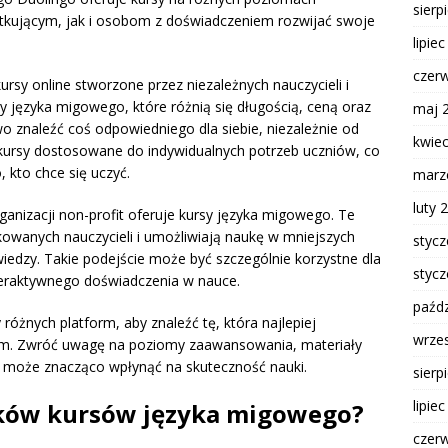
sierp
kującym, jak i osobom z doświadczeniem rozwijać swoje
lipie
czer
rsy online stworzone przez niezależnych nauczycieli i
 języka migowego, które różnią się długością, ceną oraz
maj 
o znaleźć coś odpowiedniego dla siebie, niezależnie od
kwie
kursy dostosowane do indywidualnych potrzeb uczniów, co
, kto chce się uczyć.
marz
luty 
ganizacji non-profit oferuje kursy języka migowego. Te
kowanych nauczycieli i umożliwiają naukę w mniejszych
styc
iedzy. Takie podejście może być szczególnie korzystne dla
styc
nteraktywnego doświadczenia w nauce.
paźdz
różnych platform, aby znaleźć tę, która najlepiej
wrze
m. Zwróć uwagę na poziomy zaawansowania, materiały
o może znacząco wpłynąć na skuteczność nauki.
sierp
lipie
ników kursów języka migowego?
czer