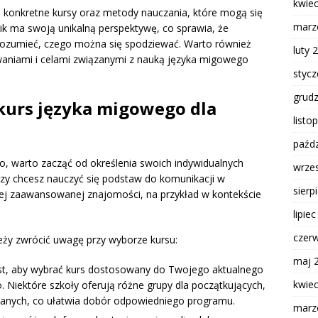
kwie
a konkretne kursy oraz metody nauczania, które mogą się
marz
nik ma swoją unikalną perspektywę, co sprawia, że
 zrozumieć, czego można się spodziewać. Warto również
luty 
waniami i celami związanymi z nauką języka migowego
styc
grud
kurs języka migowego dla
listo
paźdz
, warto zacząć od określenia swoich indywidualnych
wrze
 czy chcesz nauczyć się podstaw do komunikacji w
sierp
iej zaawansowanej znajomości, na przykład w kontekście
lipie
czer
eży zwrócić uwagę przy wyborze kursu:
maj 
st, aby wybrać kurs dostosowany do Twojego aktualnego
kwie
Niektóre szkoły oferują różne grupy dla początkujących,
nych, co ułatwia dobór odpowiedniego programu.
marz