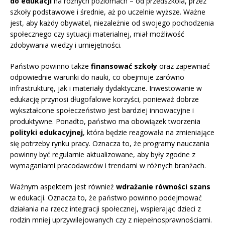
do edukacji
na różnych poziomach – od przedszkola, przez
szkoły podstawowe i średnie, aż po uczelnie wyższe. Ważne
jest, aby każdy obywatel, niezależnie od swojego pochodzenia
społecznego czy sytuacji materialnej, miał możliwość
zdobywania wiedzy i umiejętności.
Państwo powinno także
finansować szkoły
oraz zapewniać
odpowiednie warunki do nauki, co obejmuje zarówno
infrastrukturę, jak i materiały dydaktyczne. Inwestowanie w
edukację przynosi długofalowe korzyści, ponieważ dobrze
wykształcone społeczeństwo jest bardziej innowacyjne i
produktywne. Ponadto, państwo ma obowiązek tworzenia
polityki edukacyjnej
, która będzie reagowała na zmieniające
się potrzeby rynku pracy. Oznacza to, że programy nauczania
powinny być regularnie aktualizowane, aby były zgodne z
wymaganiami pracodawców i trendami w różnych branżach.
Ważnym aspektem jest również
wdrażanie równości szans
w edukacji. Oznacza to, że państwo powinno podejmować
działania na rzecz integracji społecznej, wspierając dzieci z
rodzin mniej uprzywilejowanych czy z niepełnosprawnościami.