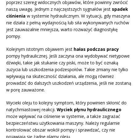
poprzez szereg widocznych objawów, które powinny zwrócić
naszą uwagę. Jednym z najczęstszych sygnałów jest
spadek
ciśnienia
w systemie hydraulicznym. W sytuacji, gdy maszyna
nie działa z pełną wydajnością lub siła wykonywanych ruchów
jest zauważalnie mniejsza, warto rozważyć diagnostykę
pompy.
Kolejnym istotnym objawem jest
hałas podczas pracy
pompy hydraulicznej. Jeśli zaczyna ona wydobywać nietypowe
dźwięki, takie jak stukanie czy piski, może to być oznaką
zużycia lub uszkodzenia podzespołów. Takie zmiany nie tylko
wpływają na skuteczność działania, ale mogą również
prowadzić do dalszych uszkodzeń urządzenia, jeśli nie zostaną
w porę zauważone.
Wycieki oleju to kolejny symptom, który powinien skłonić do
natychmiastowej reakcji.
Wyciek płynu hydraulicznego
może wpływać na ciśnienie w systemie, a także zagrażać
bezpieczeństwu użytkowania maszyny. Należy regularnie
kontrolować obszar wokół pompy i sprawdzać, czy nie
pojawiają się żadne plamy oleju.