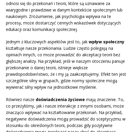
odnosi się do przekonań i teorii, które są uznawane za
wiarygodne i prawdziwe w danym kontekście społecznym lub
naukowym. Zrozumienie, jak psychologia wpływa na te
procesy, może dostarczyć cennych wskazówek dotyczących
edukacji oraz komunikacji społecznej.
Jednym z kluczowych aspektów jest to, jak
wpływ społeczny
kształtuje nasze przekonania. Ludzie często polegają na
opiniach innych, co może prowadzić do akceptacji teorii bez
głębszej analizy. Na przykład, jeśli w naszym otoczeniu panuje
przekonanie o danej teorii, istnieje większe
prawdopodobieństwo, że i my ją zaakceptujemy. Efekt ten jest
szczególnie silny w grupach, gdzie normy społeczne mogą
wywierać silny wpływ na jednostkowe myślenie.
Również nasze
doświadczenia życiowe
mają znaczenie. To,
co przeżyliśmy, jak i nasze interakcje z innymi osobami, może
znacząco wpływać na kształtowanie przekonań. Na przykład,
negatywne doświadczenia mogą prowadzić do sceptycyzmu w
stosunku do określonych teorii, podczas gdy pozytywne
doświadczenia mogą zwiększać naszą chęć do akceptacji