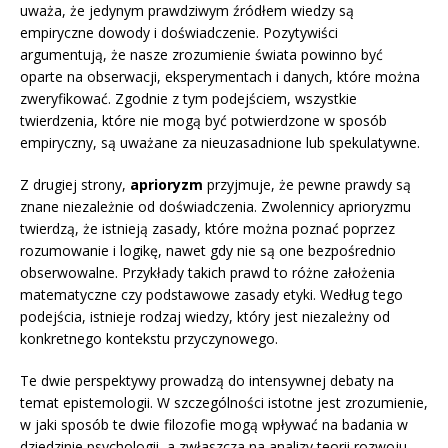
uważa, że jedynym prawdziwym źródłem wiedzy są
empiryczne dowody i doświadczenie. Pozytywiści
argumentują, że nasze zrozumienie świata powinno być
oparte na obserwacji, eksperymentach i danych, które można
zweryfikować. Zgodnie z tym podejściem, wszystkie
twierdzenia, które nie mogą być potwierdzone w sposób
empiryczny, są uważane za nieuzasadnione lub spekulatywne.
Z drugiej strony,
aprioryzm
przyjmuje, że pewne prawdy są
znane niezależnie od doświadczenia. Zwolennicy aprioryzmu
twierdzą, że istnieją zasady, które można poznać poprzez
rozumowanie i logikę, nawet gdy nie są one bezpośrednio
obserwowalne. Przykłady takich prawd to różne założenia
matematyczne czy podstawowe zasady etyki. Według tego
podejścia, istnieje rodzaj wiedzy, który jest niezależny od
konkretnego kontekstu przyczynowego.
Te dwie perspektywy prowadzą do intensywnej debaty na
temat epistemologii. W szczególności istotne jest zrozumienie,
w jaki sposób te dwie filozofie mogą wpływać na badania w
dziedzinie psychologii, a zwłaszcza na analizy teorii rozwoju