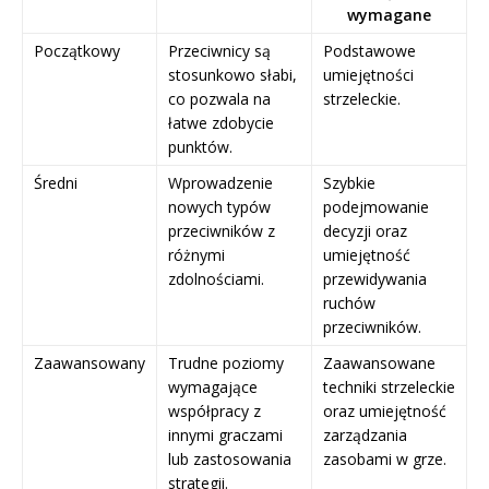
wymagane
Początkowy
Przeciwnicy są
Podstawowe
stosunkowo słabi,
umiejętności
co pozwala na
strzeleckie.
łatwe zdobycie
punktów.
Średni
Wprowadzenie
Szybkie
nowych typów
podejmowanie
przeciwników z
decyzji oraz
różnymi
umiejętność
zdolnościami.
przewidywania
ruchów
przeciwników.
Zaawansowany
Trudne poziomy
Zaawansowane
wymagające
techniki strzeleckie
współpracy z
oraz umiejętność
innymi graczami
zarządzania
lub zastosowania
zasobami w grze.
strategii.