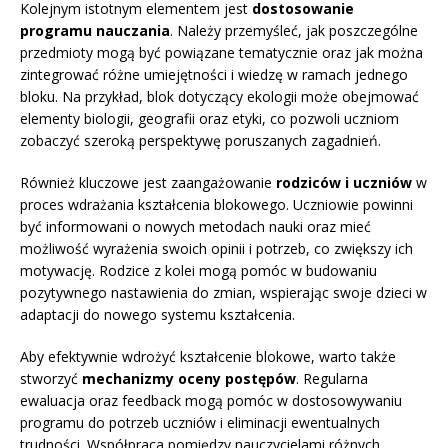
Kolejnym istotnym elementem jest
dostosowanie
programu nauczania
. Należy przemyśleć, jak poszczególne
przedmioty mogą być powiązane tematycznie oraz jak można
zintegrować różne umiejętności i wiedzę w ramach jednego
bloku. Na przykład, blok dotyczący ekologii może obejmować
elementy biologii, geografii oraz etyki, co pozwoli uczniom
zobaczyć szeroką perspektywę poruszanych zagadnień.
Również kluczowe jest zaangażowanie
rodziców i uczniów
w
proces wdrażania kształcenia blokowego. Uczniowie powinni
być informowani o nowych metodach nauki oraz mieć
możliwość wyrażenia swoich opinii i potrzeb, co zwiększy ich
motywację. Rodzice z kolei mogą pomóc w budowaniu
pozytywnego nastawienia do zmian, wspierając swoje dzieci w
adaptacji do nowego systemu kształcenia.
Aby efektywnie wdrożyć kształcenie blokowe, warto także
stworzyć
mechanizmy oceny postępów
. Regularna
ewaluacja oraz feedback mogą pomóc w dostosowywaniu
programu do potrzeb uczniów i eliminacji ewentualnych
trudności. Współpraca pomiędzy nauczycielami różnych