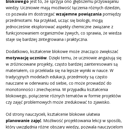
blokowego
jest to, że sprzyja ono głębszemu przyswajaniu
wiedzy. Uczniowie mają możliwość łączenia różnych dziedzin,
co pozwala im dostrzegać
wzajemne powiązania
pomiędzy
przedmiotami. Na przykład, ucząc się biologii, mogą
jednocześnie eksplorować aspekty chemiczne związane z
funkcjonowaniem organizmów żywych, co sprawia, że wiedza
staje się bardziej zintegrowana i praktyczna.
Dodatkowo, kształcenie blokowe może znacząco zwiększać
motywację uczniów
. Dzięki temu, że uczniowie angażują się
w zróżnicowane projekty, często bardziej zainteresowani są
materiałem, co przekłada się na lepsze wyniki w nauce. W
tradycyjnych modelach edukacji, przedmioty są często
nauczane w oderwaniu od siebie, co może prowadzić do
monotonności i zniechęcenia. W przypadku kształcenia
blokowego, połączenie różnych tematów w formie projektów
czy zajęć problemowych może zredukować to zjawisko.
Od strony nauczycieli, kształcenie blokowe ułatwia
planowanie zajęć
. Możliwość projektowania lekcji w sposób,
który uwzględnia różne obszary wiedzy, pozwala nauczycielom