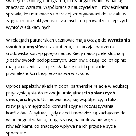
swojego szkolnego programu, ich zaangażowanie w naukę
znacząco wzrasta. Współpraca z nauczycielami i rówieśnikami
sprawia, że uczniowie są bardziej zmotywowani do udziału w
zajęciach oraz aktywności szkolnych, co prowadzi do lepszych
wyników edukacyjnych.
W relacjach partnerskich uczniowie mają okazję do
wyrażania
swoich pomysłów
oraz potrzeb, co sprzyja tworzeniu
środowiska sprzyjającego nauce. Kiedy nauczyciele słuchają
głosów swoich podopiecznych, uczniowie czują, że ich opinie
mają znaczenie, a to przekłada się na ich poczucie
przynależności i bezpieczeństwa w szkole.
Oprócz aspektów akademickich, partnerskie relacje w edukacji
przyczyniają się do rozwoju umiejętności
społecznych i
emocjonalnych
. Uczniowie uczą się współpracy, a także
rozwijają umiejętności komunikacyjne i rozwiązywania
konfliktów. W sytuacji, gdy dzieci i młodzież są zachęcane do
wspólnego działania, mają szansę na budowanie więzi z
rówieśnikami, co znacząco wpływa na ich przyszłe życie
społeczne.