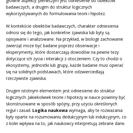
główne aspekty: pierwszym jest odniesienie do obiektów
badawczych, a drugim do struktur logicznych
wykorzystywanych do formułowania teorii i hipotez.
W kontekście obiektów badawczych, charakter odniesienia
odnosi się do tego, jak konkretne zjawiska lub byty są
opisywane i analizowane. Na przykład, w biologii zachowanie
zwierząt może być badane poprzez obserwacje i
eksperymenty, które dostarczają dowodów na pewne tezy
dotyczące ich życia i interakcji z otoczeniem. Czy to chodzi o
ekosystemy, jednostki lub grupy, każde badanie musi opierać
się na solidnych podstawach, które odzwierciedlają
rzeczywiste zjawiska.
Drugim istotnym elementem jest odniesienie do struktur
logicznych. Jakiekolwiek teorie i hipotezy w nauce powinny być
skonstruowane w sposób spójny, przy użyciu określonych
reguł i zasad.
Logika naukowa
wymaga, aby te rozważania
były oparte na rozumowaniu dedukcyjnym lub indukcyjnym, co
z kolei wpływa na to, jak naukowcy interpretują zebrane dane.