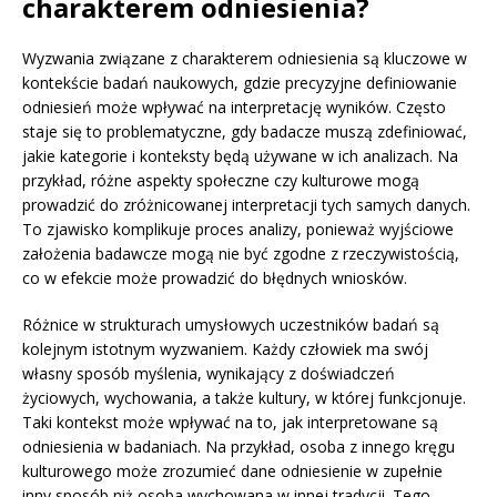
charakterem odniesienia?
Wyzwania związane z charakterem odniesienia są kluczowe w
kontekście badań naukowych, gdzie precyzyjne definiowanie
odniesień może wpływać na interpretację wyników. Często
staje się to problematyczne, gdy badacze muszą zdefiniować,
jakie kategorie i konteksty będą używane w ich analizach. Na
przykład, różne aspekty społeczne czy kulturowe mogą
prowadzić do zróżnicowanej interpretacji tych samych danych.
To zjawisko komplikuje proces analizy, ponieważ wyjściowe
założenia badawcze mogą nie być zgodne z rzeczywistością,
co w efekcie może prowadzić do błędnych wniosków.
Różnice w strukturach umysłowych uczestników badań są
kolejnym istotnym wyzwaniem. Każdy człowiek ma swój
własny sposób myślenia, wynikający z doświadczeń
życiowych, wychowania, a także kultury, w której funkcjonuje.
Taki kontekst może wpływać na to, jak interpretowane są
odniesienia w badaniach. Na przykład, osoba z innego kręgu
kulturowego może zrozumieć dane odniesienie w zupełnie
inny sposób niż osoba wychowana w innej tradycji. Tego