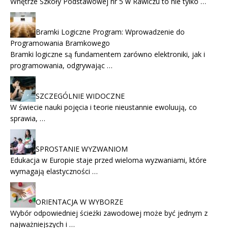
Wnętrze Szkoły Podstawowej nr 5 w Rawiczu to nie tylko …
Bramki Logiczne Program: Wprowadzenie do
Programowania Bramkowego
Bramki logiczne są fundamentem zarówno elektroniki, jak i
programowania, odgrywając …
SZCZEGÓLNIE WIDOCZNE
W świecie nauki pojęcia i teorie nieustannie ewoluują, co
sprawia, …
SPROSTANIE WYZWANIOM
Edukacja w Europie staje przed wieloma wyzwaniami, które
wymagają elastyczności …
ORIENTACJA W WYBORZE
Wybór odpowiedniej ścieżki zawodowej może być jednym z
najważniejszych i …