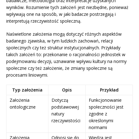
badawcze, metodologia oraz interpretacje uzyskanych
wyników. Rozumienie tych założeń jest niezbędne, ponieważ
wpływają one na sposób, w jaki badacze postrzegają i
interpretują rzeczywistość społeczną.
Naświetlone założenia mogą dotyczyć różnych aspektów
badanego zjawiska, w tym ludzkich zachowań, relacji
społecznych czy też struktur instytucjonalnych. Przykłady
takich założeń to: przekonanie o racjonalności jednostek w
podejmowaniu decyzji, uznawanie wpływu kultury na normy
społeczne czy też założenie, że zmiany społeczne są
procesami liniowymi.
Typ założenia
Opis
Przykład
Założenia
Dotyczą
Funkcjonowanie
ontologiczne
podstawowej
społeczności jest
natury
zgodne z
rzeczywistości
określonymi
normami
Założenia
Odnosi się do
Wiedza jest