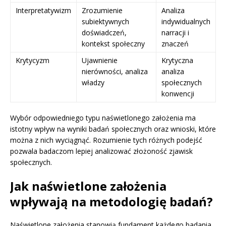
Interpretatywizm
Zrozumienie
Analiza
subiektywnych
indywidualnych
doświadczeń,
narracji i
kontekst społeczny
znaczeń
Krytycyzm
Ujawnienie
Krytyczna
nierówności, analiza
analiza
władzy
społecznych
konwencji
Wybór odpowiedniego typu naświetlonego założenia ma
istotny wpływ na wyniki badań społecznych oraz wnioski, które
można z nich wyciągnąć. Rozumienie tych różnych podejść
pozwala badaczom lepiej analizować złożoność zjawisk
społecznych.
Jak naświetlone założenia
wpływają na metodologię badań?
Naświetlone założenia stanowią fundament każdego badania,