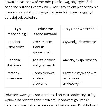
powinien zastosować metodę jakościową, aby zgłębić ich
osobiste historie i konteksty. Z kolei gdy celem jest ocenienie
poziomu satysfakcji z usługi, badania ilościowe mogą być
bardziej odpowiednie.
Typ
Właściwe
Przykładowe techniki
metodologii
zastosowanie
Badania
Zrozumienie
Wywiady, obserwacje
jakościowe
zjawisk
społecznych
Badania
Analiza danych
Ankiety, eksperymenty
ilościowe
statystycznych
Metody
Kompleksowa
Łączenie wywiadów z
mieszane
analiza
badaniami
problemu
ankietowymi
Również, ważnym aspektem jest kontekst społeczny, który
wpływa na postrzeganie problemu badawczego i może
determinować, jak interpretowane będą wyniki. Przykładowo,